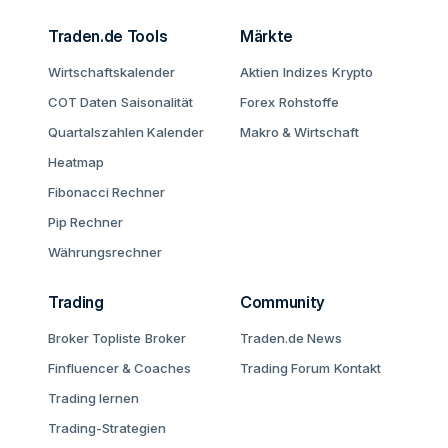
Traden.de Tools
Märkte
Wirtschaftskalender
Aktien
Indizes
Krypto
COT Daten
Saisonalität
Forex
Rohstoffe
Quartalszahlen Kalender
Makro & Wirtschaft
Heatmap
Fibonacci Rechner
Pip Rechner
Währungsrechner
Trading
Community
Broker Topliste
Broker
Traden.de News
Finfluencer & Coaches
Trading Forum
Kontakt
Trading lernen
Trading-Strategien