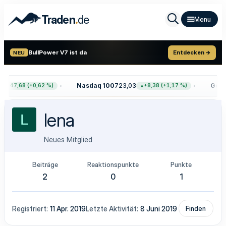
.
Traden
de
BullPower V7 ist da
Entdecken →
NEU
Nasdaq 100
723,03
Gold
4
+47,68 (+0,62 %)
+8,38 (+1,17 %)
lena
L
Neues Mitglied
Beiträge
Reaktionspunkte
Punkte
2
0
1
Registriert
11 Apr. 2019
Letzte Aktivität
8 Juni 2019
Finden