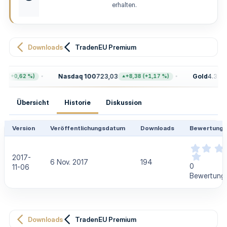
u
erhalten.
n
g
Downloads
TradenEU Premium
Nasdaq 100
723,03
Gold
4.399,
8 (+0,62 %)
+8,38 (+1,17 %)
Übersicht
Historie
Diskussion
Version
Veröffentlichungsdatum
Downloads
Bewertung
2017-
6 Nov. 2017
194
0
11-06
Bewertung(
Downloads
TradenEU Premium