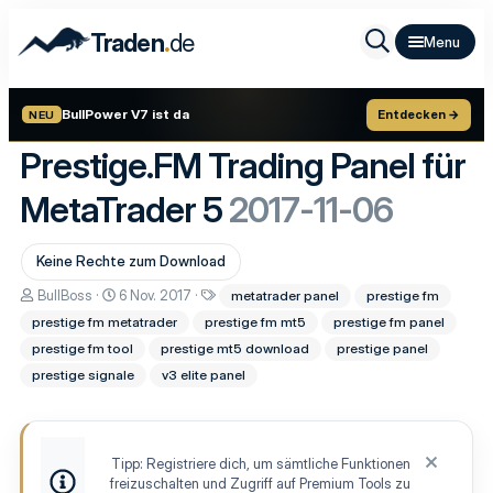
.
Traden
de
BullPower V7 ist da
Entdecken →
NEU
Prestige.FM Trading Panel für
MetaTrader 5
2017-11-06
Keine Rechte zum Download
A
D
S
BullBoss
6 Nov. 2017
metatrader panel
prestige fm
u
a
c
prestige fm metatrader
prestige fm mt5
prestige fm panel
t
t
h
o
u
l
prestige fm tool
prestige mt5 download
prestige panel
r
m
a
prestige signale
v3 elite panel
E
g
r
w
s
o
t
r
e
t
Tipp: Registriere dich, um sämtliche Funktionen
l
e
freizuschalten und Zugriff auf Premium Tools zu
l