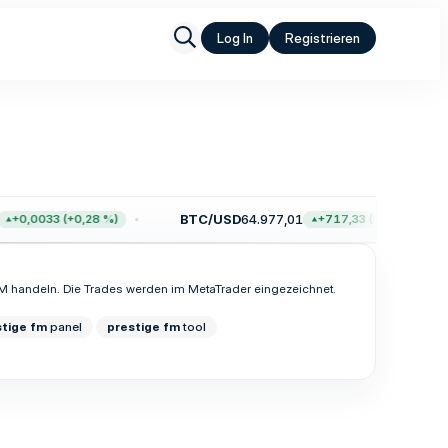
Log In
Registrieren
BTC/USD
64.977,01
+0,0033 (+0,28 %)
+717,33 (+1,12 %)
.FM handeln. Die Trades werden im MetaTrader eingezeichnet.
stige
fm
panel
prestige
fm
tool