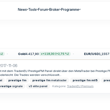
News
Tools
Forum
Broker
Programme
Gold
4.417,90
EUR/USD
1,1557
)
+118,30 (+2,75 %)
2017-11-06
annst mit dem TradenEU PrestigeFM Panel direkt über den MetaTrader bei Prestige
kinderleicht. Die Trades werden verschlüsselt...
el
prestige
fm
prestige
fm
metatrader
prestige
fm
mt5
pre
prestige
signale
v3 elite panel
Kategorie:
TradenEU Premium