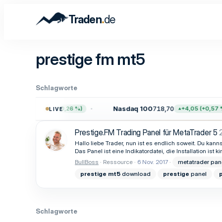
.
Traden
de
prestige fm mt5
Schlagworte
.729,67
Nasdaq 100
718,70
+19,71 (+0,26 %)
+4,05 (+0,57 %
LIVE
Prestige.FM Trading Panel für MetaTrader 5
Hallo liebe Trader, nun ist es endlich soweit. Du k
Das Panel ist eine Indikatordatei, die Installation ist 
BullBoss
Ressource
6 Nov. 2017
metatrader pan
prestige
mt5
download
prestige
panel
Schlagworte