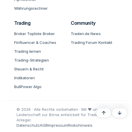
Währungsrechner
Trading
Community
Broker Topliste
Broker
Traden.de News
Finfluencer & Coaches
Trading Forum
Kontakt
Trading lernen
Trading-Strategien
Steuern & Recht
Indikatoren
BullPower Algo
© 2026 · Alle Rechte vorbehalten · Mit ♥ und
Oben
Unten
Leidenschaft zur Börse entwickelt für Trader und
Anleger.
Datenschutz
AGB
Impressum
Risikohinweis