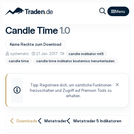
.
Traden
de
Candle Time
1.0
Keine Rechte zum Download
A
D
S
systematic
21 Jan. 2017
candle indikator mt5
u
a
c
candle time
candle time indikator kostenlos herunterladen
t
t
h
o
u
l
r
m
a
E
g
r
w
Tipp: Registriere dich, um sämtliche Funktionen
s
o
freizuschalten und Zugriff auf Premium Tools zu
t
r
e
t
erhalten.
l
e
l
u
n
g
Downloads
Metatrader
Metatrader 5 Indikatoren