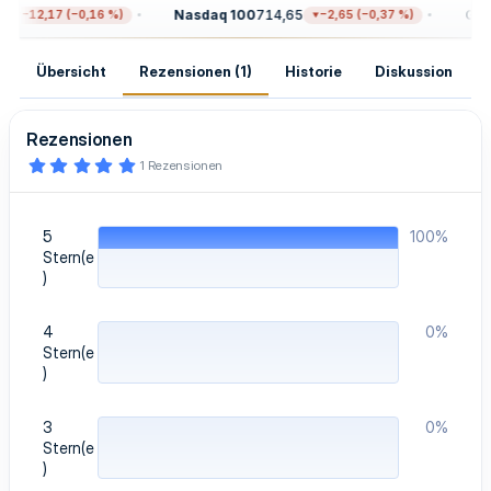
Nasdaq 100
714,65
Gold
−12,17 (−0,16 %)
−2,65 (−0,37 %)
Übersicht
Rezensionen (1)
Historie
Diskussion
Rezensionen
5
1 Rezensionen
,
0
0
S
5
100%
t
e
Stern(e
r
)
n
(
e
4
0%
)
Stern(e
)
3
0%
Stern(e
)