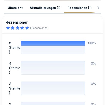
Übersicht
Aktualisierungen (1)
Rezensionen (1)
Hist
Rezensionen
5
1 Rezensionen
,
0
0
S
5
100%
t
e
Stern(e
r
)
n
(
e
4
0%
)
Stern(e
)
3
0%
Stern(e
)
2
0%