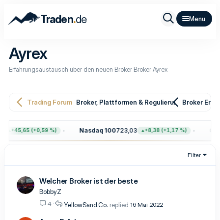
.
Traden
de
Ayrex
Erfahrungsaustausch über den neuen Broker Broker Ayrex
Trading Forum
Broker, Plattformen & Regulierung
Broker Erfa
1
Nasdaq 100
723,03
Gol
+45,65 (+0,59 %)
+8,38 (+1,17 %)
Filter
Welcher Broker ist der beste
BobbyZ
4
YellowSand.Co.
16 Mai 2022