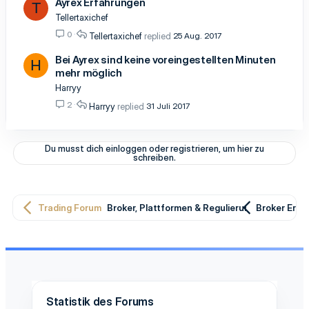
Ayrex Erfahrungen
T
Tellertaxichef
0
Tellertaxichef
25 Aug. 2017
Bei Ayrex sind keine voreingestellten Minuten
H
mehr möglich
Harryy
2
Harryy
31 Juli 2017
Du musst dich einloggen oder registrieren, um hier zu
schreiben.
Trading Forum
Broker, Plattformen & Regulierung
Broker Erfa
Statistik des Forums