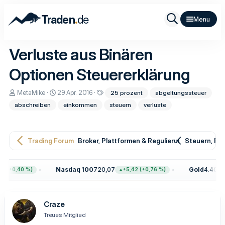
.
Traden
de
Verluste aus Binären
Optionen Steuererklärung
E
E
S
MetaMike
29 Apr. 2016
25 prozent
abgeltungssteuer
r
r
c
abschreiben
einkommen
steuern
verluste
s
s
h
t
t
l
e
e
a
l
l
g
l
l
w
Trading Forum
Broker, Plattformen & Regulierung
Steuern, Re
e
t
o
r
a
r
m
t
Nasdaq 100
720,07
Gold
4.400,2
 (+0,40 %)
+5,42 (+0,76 %)
e
Craze
Treues Mitglied