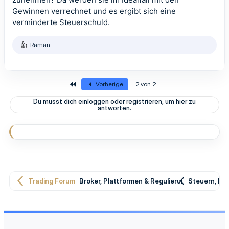
Gewinnen verrechnet und es ergibt sich eine
verminderte Steuerschuld.
Raman
R
e
a
k
t
Erste
Vorherige
2 von 2
i
o
Du musst dich einloggen oder registrieren, um hier zu
n
antworten.
e
n
:
Trading Forum
Broker, Plattformen & Regulierung
Steuern, Re