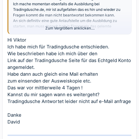
mir dort das wissen zu holen das relevant ist.
Ich mache momentan ebenfalls die Ausbildung bei
Tradingdusche.de, mir ist aufgefallen das es hin und wieder zu
Was hälst du von einer Whatsapp-Gruppe mit anderen Tradern
Fragen kommt die man nicht beantwortet bekommen kann.
aus diesem Forum, für den austausch von Informationen bzw.
An sich definitiv eine gute Anlaufstelle um die Ausbildung zu
Unterstützung um voran zukommen?
starten, man muss danach halt in Eigenregie das gelernte
Zum Vergrößern anklicken....
vertiefen und ausbauen (Fundamental- und Chartanalyse, sowie
Risiko-Moneymanagement ect.).
Hi Viktor
Gruß Viktor
Videos schaue ich mir parallel auch an wenn es um ein
Ich habe mich für Tradingdusche entschieden.
bestimmtes Thema geht um noch mehr Support zu erhalten.
Wie beschrieben habe ich mich über den
Ich bin jetzt fasst mit der Ausbildung durch, schätze 2 Wochen
Link auf der Tradingdusche Seite für das Echtgeld Konto
noch. Dann wollte ich an die Videos mit der Charttechnik ran, um
angemeldet.
mir dort das wissen zu holen das relevant ist.
Habe dann auch gleich eine Mail erhalten
zum einsenden der Ausweiskopie etc.
Was hälst du von einer Whatsapp-Gruppe mit anderen Tradern
Das war vor mittlerweile 4 Tagen !
aus diesem Forum, für den austausch von Informationen bzw.
Unterstützung um voran zukommen?
Kannst du mir sagen wann es weitergeht?
Tradingdusche Antwortet leider nicht auf e-Mail anfrage
Gruß Viktor
Danke
David