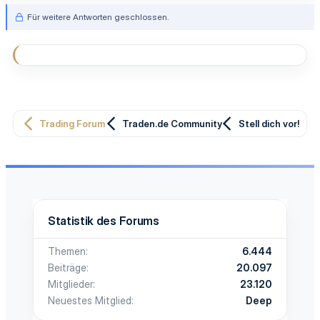
aus diesem Forum, für den austausch von Informationen bzw.
Für weitere Antworten geschlossen.
Unterstützung um voran zukommen?
Gruß Viktor
Trading Forum
Traden.de Community
Stell dich vor!
Statistik des Forums
Themen
6.444
Beiträge
20.097
Mitglieder
23.120
Neuestes Mitglied
Deep