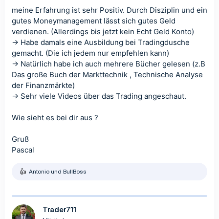
meine Erfahrung ist sehr Positiv. Durch Disziplin und ein
gutes Moneymanagement lässt sich gutes Geld
verdienen. (Allerdings bis jetzt kein Echt Geld Konto)
-> Habe damals eine Ausbildung bei Tradingdusche
gemacht. (Die ich jedem nur empfehlen kann)
-> Natürlich habe ich auch mehrere Bücher gelesen (z.B
Das große Buch der Markttechnik , Technische Analyse
der Finanzmärkte)
-> Sehr viele Videos über das Trading angeschaut.
Wie sieht es bei dir aus ?
Gruß
Pascal
Antonio
und
BullBoss
R
e
a
k
t
Trader711
i