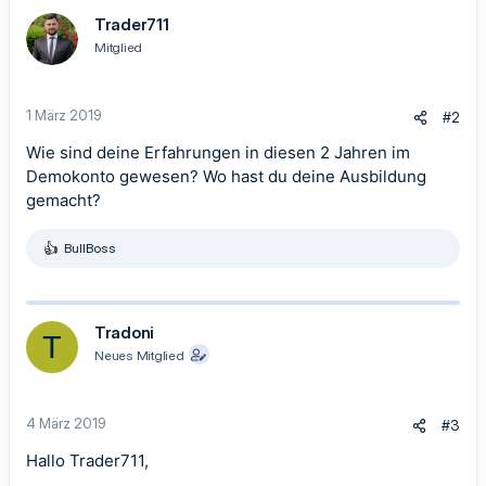
t
Trader711
i
Mitglied
o
n
e
n
1 März 2019
#2
:
Wie sind deine Erfahrungen in diesen 2 Jahren im
Demokonto gewesen? Wo hast du deine Ausbildung
gemacht?
BullBoss
R
e
a
k
t
Tradoni
T
i
Neues Mitglied
o
n
e
n
4 März 2019
#3
:
Hallo Trader711,