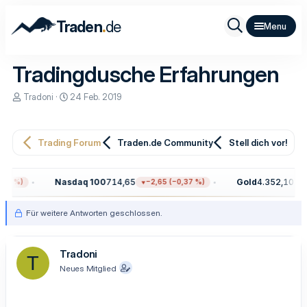
.
Traden
de
Tradingdusche Erfahrungen
E
E
Tradoni
24 Feb. 2019
r
r
s
s
t
t
e
e
Trading Forum
Traden.de Community
Stell dich vor!
l
l
l
l
e
t
Nasdaq 100
714,65
Gold
4.352,10
 %)
−2,65 (−0,37 %)
+52
r
a
m
Für weitere Antworten geschlossen.
Tradoni
T
Neues Mitglied