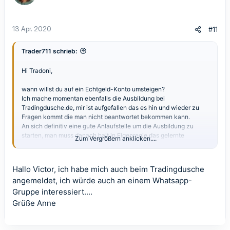
13 Apr. 2020
#11
Trader711 schrieb:
Hi Tradoni,
wann willst du auf ein Echtgeld-Konto umsteigen?
Ich mache momentan ebenfalls die Ausbildung bei
Tradingdusche.de, mir ist aufgefallen das es hin und wieder zu
Fragen kommt die man nicht beantwortet bekommen kann.
An sich definitiv eine gute Anlaufstelle um die Ausbildung zu
starten, man muss danach halt in Eigenregie das gelernte
Zum Vergrößern anklicken....
vertiefen und ausbauen (Fundamental- und Chartanalyse, sowie
Risiko-Moneymanagement ect.).
Videos schaue ich mir parallel auch an wenn es um ein
Hallo Victor, ich habe mich auch beim Tradingdusche
bestimmtes Thema geht um noch mehr Support zu erhalten.
angemeldet, ich würde auch an einem Whatsapp-
Ich bin jetzt fasst mit der Ausbildung durch, schätze 2 Wochen
Gruppe interessiert....
noch. Dann wollte ich an die Videos mit der Charttechnik ran, um
Grüße Anne
mir dort das wissen zu holen das relevant ist.
Was hälst du von einer Whatsapp-Gruppe mit anderen Tradern