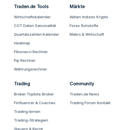
Traden.de Tools
Märkte
Wirtschaftskalender
Aktien
Indizes
Krypto
COT Daten
Saisonalität
Forex
Rohstoffe
Quartalszahlen Kalender
Makro & Wirtschaft
Heatmap
Fibonacci Rechner
Pip Rechner
Währungsrechner
Trading
Community
Broker Topliste
Broker
Traden.de News
Finfluencer & Coaches
Trading Forum
Kontakt
Trading lernen
Trading-Strategien
Steuern & Recht