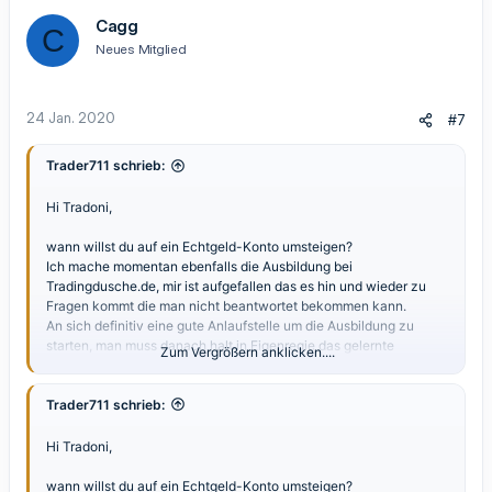
Cagg
C
Neues Mitglied
24 Jan. 2020
#7
Trader711 schrieb:
Hi Tradoni,
wann willst du auf ein Echtgeld-Konto umsteigen?
Ich mache momentan ebenfalls die Ausbildung bei
Tradingdusche.de, mir ist aufgefallen das es hin und wieder zu
Fragen kommt die man nicht beantwortet bekommen kann.
An sich definitiv eine gute Anlaufstelle um die Ausbildung zu
starten, man muss danach halt in Eigenregie das gelernte
Zum Vergrößern anklicken....
vertiefen und ausbauen (Fundamental- und Chartanalyse, sowie
Risiko-Moneymanagement ect.).
Trader711 schrieb:
Videos schaue ich mir parallel auch an wenn es um ein
bestimmtes Thema geht um noch mehr Support zu erhalten.
Hi Tradoni,
Ich bin jetzt fasst mit der Ausbildung durch, schätze 2 Wochen
noch. Dann wollte ich an die Videos mit der Charttechnik ran, um
wann willst du auf ein Echtgeld-Konto umsteigen?