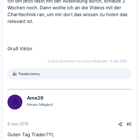
Ich bin jetzt fasst mit der Ausbildung durch, schätze 2
Wochen noch. Dann wollte ich an die Videos mit der
Charttechnik ran, um mir dort das wissen zu holen das
relevant ist.
Gruß Viktor
Zuletzt bearbeitet von einem Moderator:
13 Apr. 2020
TraderJonny
R
e
a
k
t
Arne28
A
i
Neues Mitglied
o
n
e
n
9 Juni 2019
#5
:
Guten Tag Trader711,