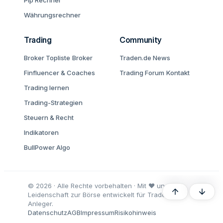
Pip Rechner
Währungsrechner
Trading
Community
Broker Topliste
Broker
Traden.de News
Finfluencer & Coaches
Trading Forum
Kontakt
Trading lernen
Trading-Strategien
Steuern & Recht
Indikatoren
BullPower Algo
© 2026 · Alle Rechte vorbehalten · Mit ♥ und
Oben
Unten
Leidenschaft zur Börse entwickelt für Trader und
Anleger.
Datenschutz
AGB
Impressum
Risikohinweis