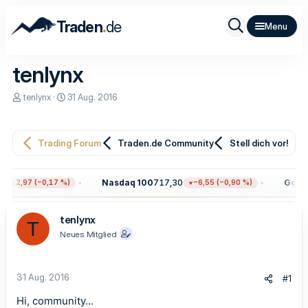
.
Traden
de
tenlynx
E
E
tenlynx
31 Aug. 2016
r
r
s
s
t
t
e
e
Trading Forum
Traden.de Community
Stell dich vor!
l
l
l
l
e
t
Nasdaq 100
717,30
Gold
4
−12,97 (−0,17 %)
−6,55 (−0,90 %)
r
a
m
tenlynx
T
Neues Mitglied
31 Aug. 2016
#1
Hi, community...