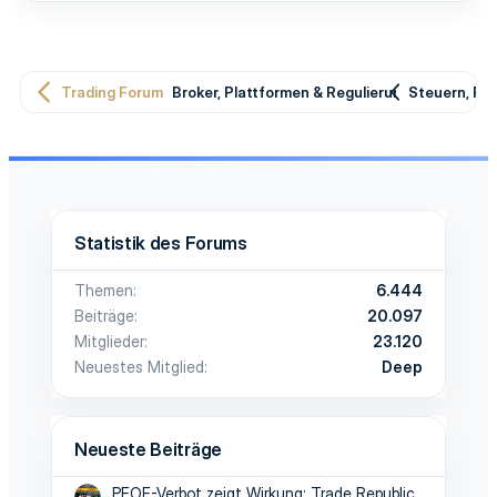
Trading Forum
Broker, Plattformen & Regulierung
Steuern, Re
Statistik des Forums
Themen
6.444
Beiträge
20.097
Mitglieder
23.120
Neuestes Mitglied
Deep
Neueste Beiträge
PFOF-Verbot zeigt Wirkung: Trade Republic