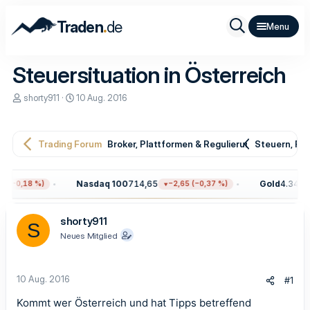
.
Traden
de
Steuersituation in Österreich
E
E
shorty911
10 Aug. 2016
r
r
s
s
t
t
e
e
Trading Forum
Broker, Plattformen & Regulierung
Steuern, Re
l
l
l
l
e
t
Nasdaq 100
714,65
Gold
4.344,30
(−0,18 %)
−2,65 (−0,37 %)
r
a
m
shorty911
S
Neues Mitglied
10 Aug. 2016
#1
Kommt wer Österreich und hat Tipps betreffend