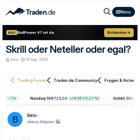
.
Traden
de
BullPower V7 ist da
Entdecken →
NEU
Skrill oder Neteller oder egal?
E
E
bino
19 Sep. 2016
r
r
s
s
t
t
e
e
Trading Forum
Traden.de Community
Fragen & Antwor
l
l
l
l
e
t
Nasdaq 100
723,03
Gold
4.399,70
0,62 %)
+8,38 (+1,17 %)
r
a
m
bino
B
Aktives Mitglied