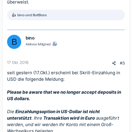
überweist.
bino
und
BullBoss
R
e
a
k
t
bino
B
i
Aktives Mitglied
o
n
e
n
17 Okt. 2016
#3
:
seit gestern (17.Okt.) erscheint bei Skrill-Einzahlung in
USD die folgende Meldung:
Please be aware that we no longer accept deposits in
US dollars.
Die
Einzahlungsoption in US-Dollar ist nicht
unterstützt
. Ihre
Transaktion wird in Euro
ausgeführt
werden, und wir werden Ihr Konto mit einem Groß-
Wechselkurs belasten.