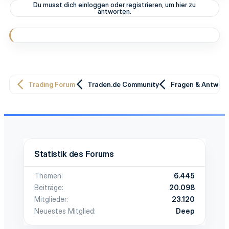
t
Du musst dich einloggen oder registrieren, um hier zu
i
antworten.
o
n
e
n
:
Trading Forum
Traden.de Community
Fragen & Antwor
Statistik des Forums
Themen
6.445
Beiträge
20.098
Mitglieder
23.120
Neuestes Mitglied
Deep