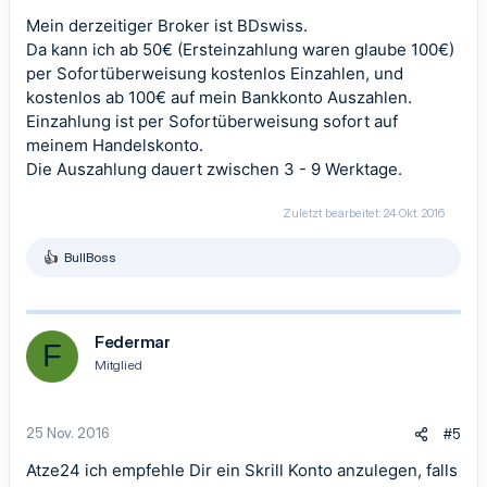
Mein derzeitiger Broker ist BDswiss.
Da kann ich ab 50€ (Ersteinzahlung waren glaube 100€)
per Sofortüberweisung kostenlos Einzahlen, und
kostenlos ab 100€ auf mein Bankkonto Auszahlen.
Einzahlung ist per Sofortüberweisung sofort auf
meinem Handelskonto.
Die Auszahlung dauert zwischen 3 - 9 Werktage.
Zuletzt bearbeitet:
24 Okt. 2016
BullBoss
R
e
a
k
t
Federmar
F
i
Mitglied
o
n
e
n
25 Nov. 2016
#5
:
Atze24 ich empfehle Dir ein Skrill Konto anzulegen, falls