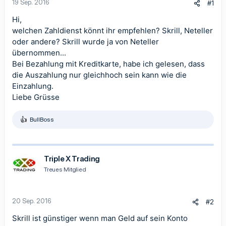
19 Sep. 2016
#1
Hi,
welchen Zahldienst könnt ihr empfehlen? Skrill, Neteller
oder andere? Skrill wurde ja von Neteller
übernommen...
Bei Bezahlung mit Kreditkarte, habe ich gelesen, dass
die Auszahlung nur gleichhoch sein kann wie die
Einzahlung.
Liebe Grüsse
BullBoss
R
e
a
k
t
Triple X Trading
i
Treues Mitglied
o
n
e
n
20 Sep. 2016
#2
:
Skrill ist günstiger wenn man Geld auf sein Konto