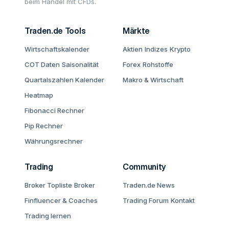
beim Handel mit CFDs.
Traden.de Tools
Märkte
Wirtschaftskalender
Aktien
Indizes
Krypto
COT Daten
Saisonalität
Forex
Rohstoffe
Quartalszahlen Kalender
Makro & Wirtschaft
Heatmap
Fibonacci Rechner
Pip Rechner
Währungsrechner
Trading
Community
Broker Topliste
Broker
Traden.de News
Finfluencer & Coaches
Trading Forum
Kontakt
Trading lernen