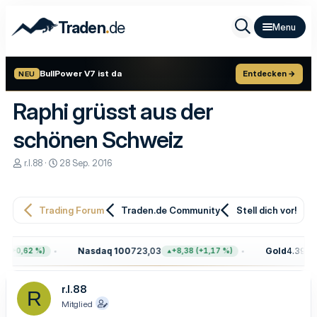
.
Traden
de
BullPower V7 ist da
Entdecken →
NEU
Raphi grüsst aus der
schönen Schweiz
E
E
r.l.88
28 Sep. 2016
r
r
s
s
t
t
e
e
Trading Forum
Traden.de Community
Stell dich vor!
l
l
l
l
e
t
Nasdaq 100
723,03
Gold
4.399,7
 (+0,62 %)
+8,38 (+1,17 %)
r
a
m
r.l.88
R
Mitglied