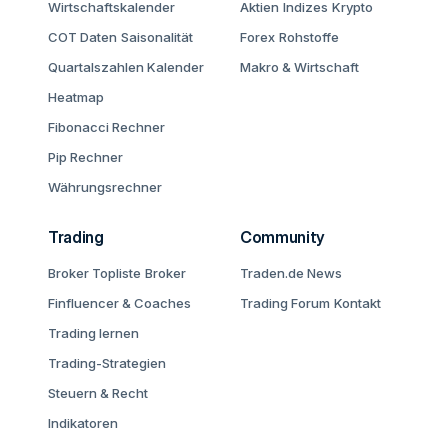
Wirtschaftskalender
Aktien
Indizes
Krypto
COT Daten
Saisonalität
Forex
Rohstoffe
Quartalszahlen Kalender
Makro & Wirtschaft
Heatmap
Fibonacci Rechner
Pip Rechner
Währungsrechner
Trading
Community
Broker Topliste
Broker
Traden.de News
Finfluencer & Coaches
Trading Forum
Kontakt
Trading lernen
Trading-Strategien
Steuern & Recht
Indikatoren