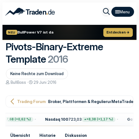
.
Traden
de
BullPower V7 ist da
Entdecken →
NEU
Pivots-Binary-Extreme
Template
2016
Keine Rechte zum Download
E
E
BullBoss
29 Juni 2016
r
r
s
s
t
t
Trading Forum
Broker, Plattformen & Regulierung
MetaTrader T
e
e
l
l
l
l
e
t
Nasdaq 100
723,03
Gold
4.
+47,68 (+0,62 %)
+8,38 (+1,17 %)
r
a
m
Übersicht
Historie
Diskussion