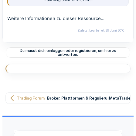
Premium Forum. Nach kurzer Übung sollten gute Trades möglich
sein.
Dieses Template ist für Anfänger geeignet und verspricht eine
Weitere Informationen zu dieser Ressource...
erfolgreiche Trefferquote, wenn man man konsequent nach
Strategie tradet.
Zuletzt bearbeitet:
29 Juni 2016
Viel Erfolg
Du musst dich einloggen oder registrieren, um hier zu
antworten.
Trading Forum
Broker, Plattformen & Regulierung
MetaTrader T