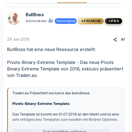
BullBoss
Administrator
Teammitglied
PREMIUM
PRO
29 Juni 2016
#1
BullBoss hat eine neue Ressource erstellt:
Pivots-Binary-Extreme Template
- Das neue Pivots
Binary Extreme Template von 2016, exklusiv präsentiert
von Traden.eu
Traden.eu Präsentiert exclusive das brandneue
Pivots-Binary-Extreme Template.
Das Template ist kommt am 01.07.2016 an den Markt und ist eine
sehr erfolgreiches Templates zum handeln mit Binären Optionen.
Videotutorials zu diesen Template finden Sie im exclusivem
Zum Vergrößern anklicken....