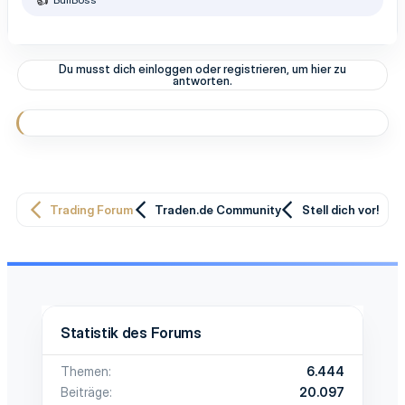
R
e
a
k
t
Du musst dich einloggen oder registrieren, um hier zu
i
antworten.
o
n
e
n
:
Trading Forum
Traden.de Community
Stell dich vor!
Statistik des Forums
Themen
6.444
Beiträge
20.097