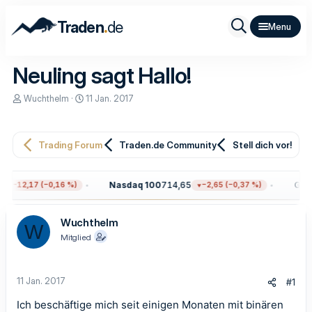
.
Traden
de
Neuling sagt Hallo!
E
E
Wuchthelm
11 Jan. 2017
r
r
s
s
t
t
e
e
Trading Forum
Traden.de Community
Stell dich vor!
l
l
l
l
e
t
Nasdaq 100
714,65
Gold
−12,17 (−0,16 %)
−2,65 (−0,37 %)
r
a
m
Wuchthelm
W
Mitglied
11 Jan. 2017
#1
Ich beschäftige mich seit einigen Monaten mit binären