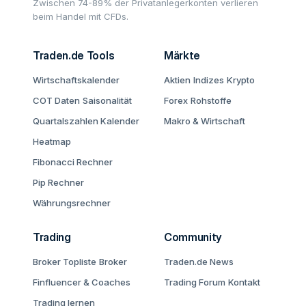
Zwischen 74-89% der Privatanlegerkonten verlieren
beim Handel mit CFDs.
Traden.de Tools
Märkte
Wirtschaftskalender
Aktien
Indizes
Krypto
COT Daten
Saisonalität
Forex
Rohstoffe
Quartalszahlen Kalender
Makro & Wirtschaft
Heatmap
Fibonacci Rechner
Pip Rechner
Währungsrechner
Trading
Community
Broker Topliste
Broker
Traden.de News
Finfluencer & Coaches
Trading Forum
Kontakt
Trading lernen