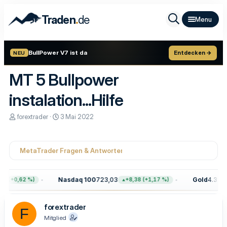
.
Traden
de
BullPower V7 ist da
Entdecken →
NEU
MT 5 Bullpower
instalation...Hilfe
E
E
forextrader
3 Mai 2022
r
r
s
s
t
t
e
e
MetaTrader Fragen & Antworten
l
l
l
l
e
t
Nasdaq 100
723,03
Gold
4.399,7
8 (+0,62 %)
+8,38 (+1,17 %)
r
a
m
forextrader
F
Mitglied