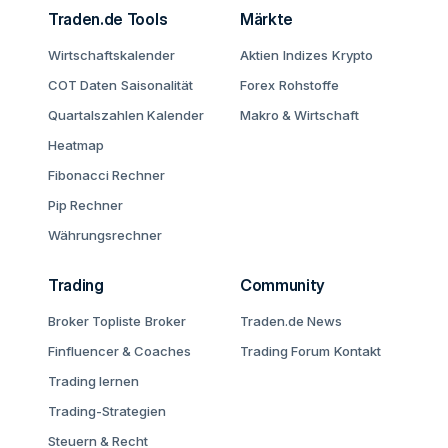
Traden.de Tools
Märkte
Wirtschaftskalender
Aktien
Indizes
Krypto
COT Daten
Saisonalität
Forex
Rohstoffe
Quartalszahlen Kalender
Makro & Wirtschaft
Heatmap
Fibonacci Rechner
Pip Rechner
Währungsrechner
Trading
Community
Broker Topliste
Broker
Traden.de News
Finfluencer & Coaches
Trading Forum
Kontakt
Trading lernen
Trading-Strategien
Steuern & Recht