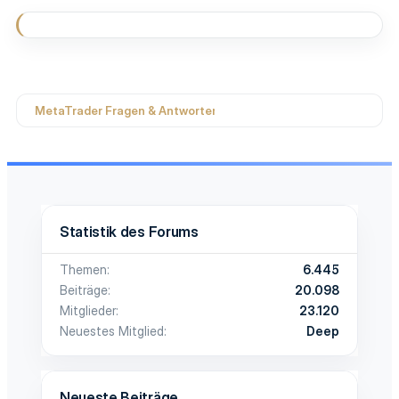
n
e
n
:
MetaTrader Fragen & Antworten
Statistik des Forums
Themen
6.445
Beiträge
20.098
Mitglieder
23.120
Neuestes Mitglied
Deep
Neueste Beiträge