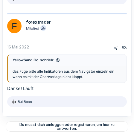
R
e
a
k
t
forextrader
F
i
Mitglied
o
n
e
n
16 Mai 2022
#3
:
YellowSand.Co. schrieb:
das Füge bitte alle Indikatoren aus dem Navigator einzeln ein
wenn es mit der Chartvorlage nicht klappt.
Danke! Läuft
BullBoss
R
e
a
k
t
Du musst dich einloggen oder registrieren, um hier zu
i
antworten.
o