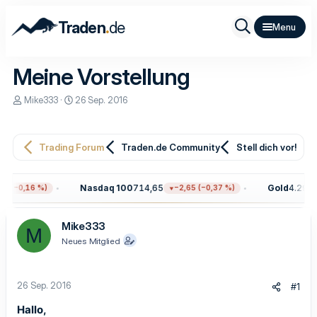
.
Traden
de
Meine Vorstellung
E
E
Mike333
26 Sep. 2016
r
r
s
s
t
t
e
e
Trading Forum
Traden.de Community
Stell dich vor!
l
l
l
l
e
t
Nasdaq 100
714,65
Gold
4.299,6
7 (−0,16 %)
−2,65 (−0,37 %)
r
a
m
Mike333
M
Neues Mitglied
26 Sep. 2016
#1
Hallo,