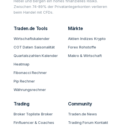
Hebel und bergen ein hohes finanzielles Risiko.
Zwischen 74-89% der Privatanlegerkonten verlieren
beim Handel mit CFDs.
Traden.de Tools
Märkte
Wirtschaftskalender
Aktien
Indizes
Krypto
COT Daten
Saisonalität
Forex
Rohstoffe
Quartalszahlen Kalender
Makro & Wirtschaft
Heatmap
Fibonacci Rechner
Pip Rechner
Währungsrechner
Trading
Community
Broker Topliste
Broker
Traden.de News
Finfluencer & Coaches
Trading Forum
Kontakt