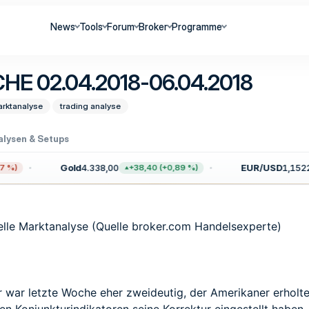
News
Tools
Forum
Broker
Programme
 02.04.2018-06.04.2018
arktanalyse
trading analyse
alysen & Setups
Gold
4.338,00
EUR/USD
1,1522
)
+38,40 (+0,89 %)
uelle Marktanalyse (Quelle broker.com Handelsexperte)
war letzte Woche eher zweideutig, der Amerikaner erholte 