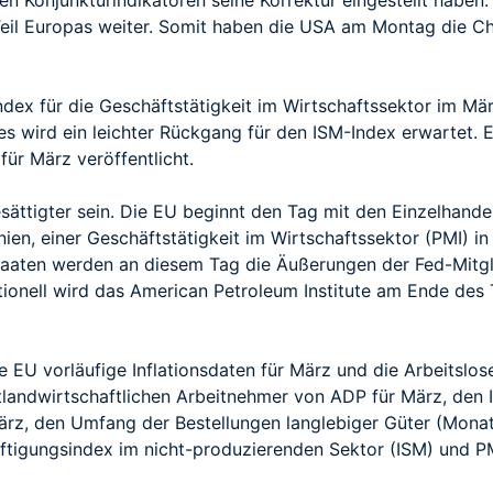
en Konjunkturindikatoren seine Korrektur eingestellt haben. 
Teil Europas weiter. Somit haben die USA am Montag die Ch
dex für die Geschäftstätigkeit im Wirtschaftssektor im M
 es wird ein leichter Rückgang für den ISM-Index erwartet. 
ür März veröffentlicht.
sättigter sein. Die EU beginnt den Tag mit den Einzelhand
ien, einer Geschäftstätigkeit im Wirtschaftssektor (PMI) in
taaten werden an diesem Tag die Äußerungen der Fed-Mitgl
itionell wird das American Petroleum Institute am Ende des
 EU vorläufige Inflationsdaten für März und die Arbeitslo
tlandwirtschaftlichen Arbeitnehmer von ADP für März, den I
März, den Umfang der Bestellungen langlebiger Güter (Monat
äftigungsindex im nicht-produzierenden Sektor (ISM) und 