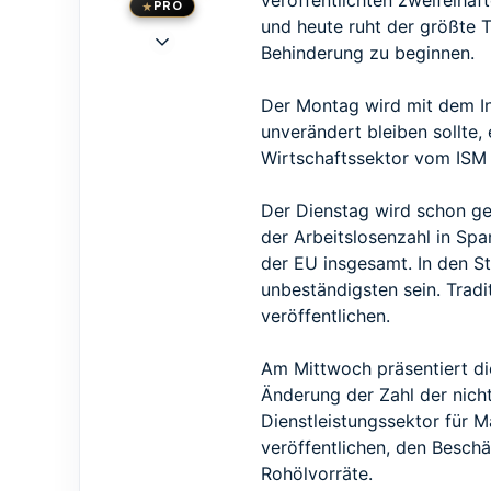
veröffentlichten zweifelhaft
PRO
und heute ruht der größte 
23 Mai 2015
Behinderung zu beginnen.
1.473
1.239
Der Montag wird mit dem In
113
unverändert bleiben sollte,
33
Wirtschaftssektor vom ISM f
Berlin
www.traden.de
Der Dienstag wird schon ge
der Arbeitslosenzahl in Span
der EU insgesamt. In den S
unbeständigsten sein. Trad
veröffentlichen.
Am Mittwoch präsentiert die
Änderung der Zahl der nich
Dienstleistungssektor für 
veröffentlichen, den Besch
Rohölvorräte.