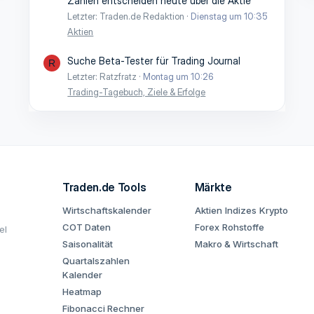
Zahlen entscheiden heute über die Aktie
Letzter: Traden.de Redaktion
Dienstag um 10:35
Aktien
Suche Beta-Tester für Trading Journal
R
Letzter: Ratzfratz
Montag um 10:26
Trading-Tagebuch, Ziele & Erfolge
Traden.de Tools
Märkte
Wirtschaftskalender
Aktien
Indizes
Krypto
COT Daten
Forex
Rohstoffe
el
Saisonalität
Makro & Wirtschaft
Quartalszahlen
Kalender
Heatmap
Fibonacci Rechner