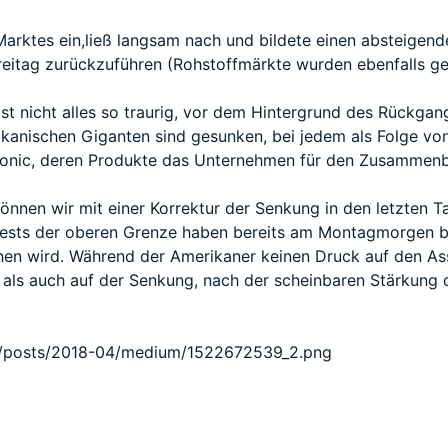
arktes ein,ließ langsam nach und bildete einen absteigende
eitag zurückzuführen (Rohstoffmärkte wurden ebenfalls ge
st nicht alles so traurig, vor dem Hintergrund des Rückga
ikanischen Giganten sind gesunken, bei jedem als Folge von
sonic, deren Produkte das Unternehmen für den Zusammenba
nen wir mit einer Korrektur der Senkung in den letzten Ta
ests der oberen Grenze haben bereits am Montagmorgen be
hen wird. Während der Amerikaner keinen Druck auf den As
ls auch auf der Senkung, nach der scheinbaren Stärkung 
ds/posts/2018-04/medium/1522672539_2.png