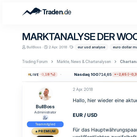
.
Traden
de
MARKTANALYSE DER WOCHE
E
E
S
BullBoss
2 Apr. 2018
eur usd analyse
euro dollar m
r
r
c
s
s
h
t
t
l
Trading Forum
Märkte, News & Chartanalysen
Chartan
e
e
a
l
l
g
.709,96
Nasdaq 100
714,65
−13,59 (−0,18 %)
−2,65 (−0,37 %
LIVE
l
l
w
e
t
o
r
a
r
2 Apr. 2018
m
t
e
Hallo, hier wieder eine akt
BullBoss
Administrator
EUR / USD
Teammitglied
Für das Hauptwährungspaar 
PREMIUM