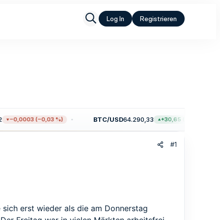
Log In
Registrieren
BTC/USD
64.290,33
−0,0003 (−0,03 %)
+30,65 (+0,05 %)
#1
sich erst wieder als die am Donnerstag