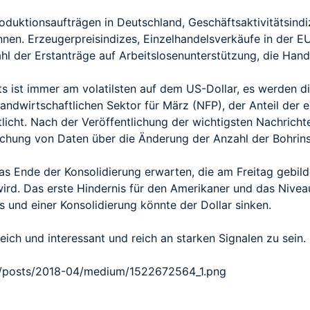
duktionsaufträgen in Deutschland, Geschäftsaktivitätsindize
nen. Erzeugerpreisindizes, Einzelhandelsverkäufe in der EU
hl der Erstanträge auf Arbeitslosenunterstützung, die Hand
s ist immer am volatilsten auf dem US-Dollar, es werden di
landwirtschaftlichen Sektor für März (NFP), der Anteil der 
licht. Nach der Veröffentlichung der wichtigsten Nachricht
lichung von Daten über die Änderung der Anzahl der Bohri
as Ende der Konsolidierung erwarten, die am Freitag gebild
ird. Das erste Hindernis für den Amerikaner und das Niveau
 und einer Konsolidierung könnte der Dollar sinken.
eich und interessant und reich an starken Signalen zu sein.
s/posts/2018-04/medium/1522672564_1.png