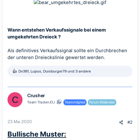
Wann entstehen Verkaufssignale bei einem
umgekehrten Dreieck ?
Als definitives Verkaufssignal sollte ein Durchbrechen
der unteren Dreieckslinie gewertet werden.
Dv381
,
Lupus
,
Duisburger79
und 3 andere
R
e
a
k
t
Crusher
C
i
Team Traden.EU
Teammitglied
Forum Moderator
o
n
e
n
23 Mai 2020
#2
:
Bullische Muster: