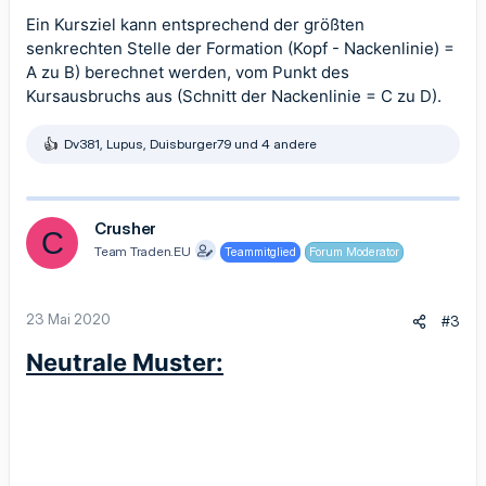
Ein Kursziel kann entsprechend der größten
senkrechten Stelle der Formation (Kopf - Nackenlinie) =
A zu B) berechnet werden, vom Punkt des
Kursausbruchs aus (Schnitt der Nackenlinie = C zu D).
Dv381
,
Lupus
,
Duisburger79
und 4 andere
R
e
a
k
t
Crusher
C
i
Team Traden.EU
Teammitglied
Forum Moderator
o
n
e
n
23 Mai 2020
#3
:
Neutrale Muster: