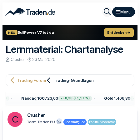
.
Traden
de
BullPower V7 ist da
Entdecken →
NEU
Lernmaterial: Chartanalyse
E
E
Crusher
23 Mai 2020
r
r
s
s
t
t
e
e
Trading Forum
Trading-Grundlagen
l
l
l
l
e
t
Nasdaq 100
723,03
Gold
4.406,80
+8,38 (+1,17 %)
+7,10 (+0,
r
a
m
Crusher
C
Team Traden.EU
Teammitglied
Forum Moderator