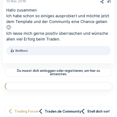
13 Nov. 2018
#1
Hallo zusammen
Ich habe schon so einiges ausprobiert und möchte jetzt
dem Template und der Community eine Chance geben
🙂
Ich lasse mich gerne positiv überraschen und wünsche
allen viel Erfolg beim Traden.
BullBoss
R
e
a
k
t
Du musst dich einloggen oder registrieren, um hier zu
i
antworten.
o
n
e
n
:
Trading Forum
Traden.de Community
Stell dich vor!