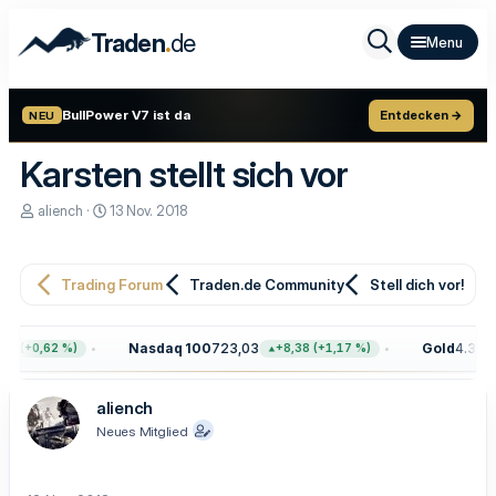
.
Traden
de
BullPower V7 ist da
Entdecken →
NEU
Karsten stellt sich vor
E
E
aliench
13 Nov. 2018
r
r
s
s
t
t
e
e
Trading Forum
Traden.de Community
Stell dich vor!
l
l
l
l
e
t
Nasdaq 100
723,03
Gold
4.399,
8 (+0,62 %)
+8,38 (+1,17 %)
r
a
m
aliench
Neues Mitglied