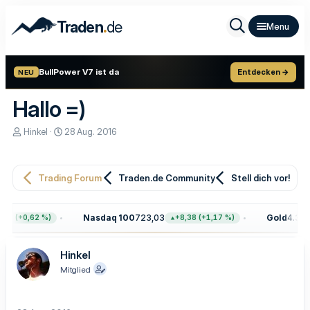
.
Traden
de
BullPower V7 ist da
Entdecken →
NEU
Hallo =)
E
E
Hinkel
28 Aug. 2016
r
r
s
s
t
t
e
e
Trading Forum
Traden.de Community
Stell dich vor!
l
l
l
l
e
t
Nasdaq 100
723,03
Gold
4.399,
68 (+0,62 %)
+8,38 (+1,17 %)
r
a
m
Hinkel
Mitglied