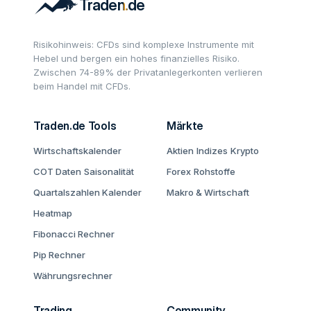
Risikohinweis: CFDs sind komplexe Instrumente mit
Hebel und bergen ein hohes finanzielles Risiko.
Zwischen 74-89% der Privatanlegerkonten verlieren
beim Handel mit CFDs.
Traden.de Tools
Märkte
Wirtschaftskalender
Aktien
Indizes
Krypto
COT Daten
Saisonalität
Forex
Rohstoffe
Quartalszahlen Kalender
Makro & Wirtschaft
Heatmap
Fibonacci Rechner
Pip Rechner
Währungsrechner
Trading
Community