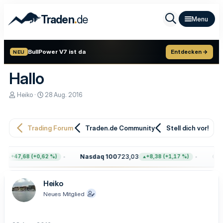
.
Traden
de
BullPower V7 ist da
Entdecken →
NEU
Hallo
E
E
Heiko
28 Aug. 2016
r
r
s
s
t
t
e
e
Trading Forum
Traden.de Community
Stell dich vor!
l
l
l
l
e
t
Nasdaq 100
723,03
Gold
+47,68 (+0,62 %)
+8,38 (+1,17 %)
r
a
m
Heiko
Neues Mitglied