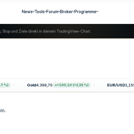
News
Tools
Forum
Broker
Programme
g, Stop und Ziele direkt in deinem TradingView-Chart.
Gold
4.399,70
EUR/USD
1,155
 %)
+100,10 (+2,33 %)
in.