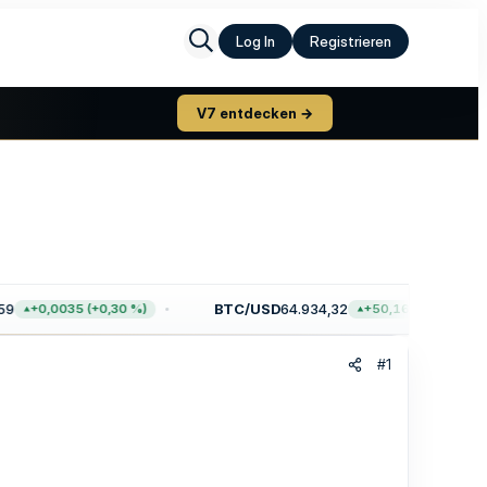
Log In
Registrieren
V7 entdecken →
9
BTC/USD
64.934,32
+0,0035 (+0,30 %)
+50,16 (+0,08 %)
#1