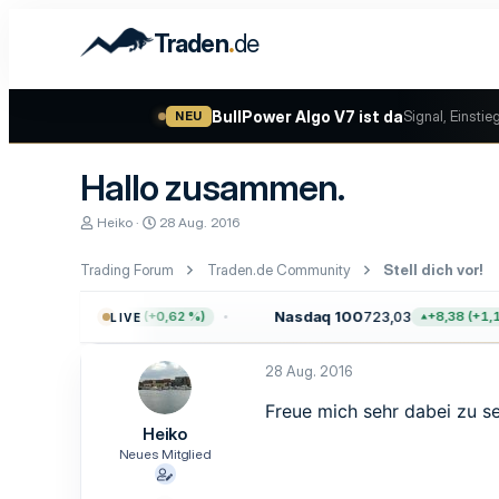
.
Traden
de
BullPower Algo V7 ist da
Signal, Einstie
NEU
Hallo zusammen.
E
E
Heiko
28 Aug. 2016
r
r
s
s
Trading Forum
Traden.de Community
Stell dich vor!
t
t
e
e
l
l
0
7.757,64
Nasdaq 100
723,03
+47,68 (+0,62 %)
+8,38 (+1,17
LIVE
l
l
e
t
r
a
28 Aug. 2016
m
Freue mich sehr dabei zu se
Heiko
Neues Mitglied