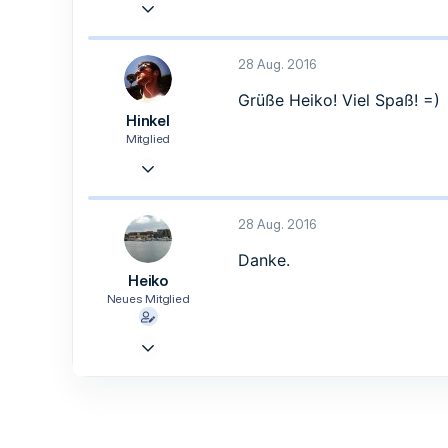
28 Aug. 2016
4
0
28 Aug. 2016
1
Grüße Heiko! Viel Spaß! =)
Bayern
Hinkel
Mitglied
28 Aug. 2016
5
1
28 Aug. 2016
1
Danke.
39
Heiko
Neues Mitglied
28 Aug. 2016
4
0
1
Bayern