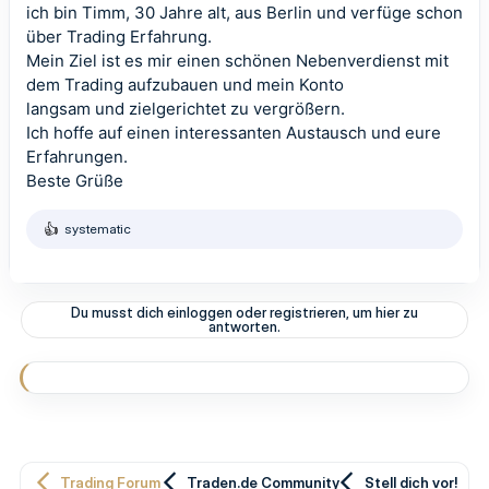
ich bin Timm, 30 Jahre alt, aus Berlin und verfüge schon
über Trading Erfahrung.
Mein Ziel ist es mir einen schönen Nebenverdienst mit
dem Trading aufzubauen und mein Konto
langsam und zielgerichtet zu vergrößern.
Ich hoffe auf einen interessanten Austausch und eure
Erfahrungen.
Beste Grüße
systematic
R
e
a
k
t
Du musst dich einloggen oder registrieren, um hier zu
i
antworten.
o
n
e
n
:
Trading Forum
Traden.de Community
Stell dich vor!