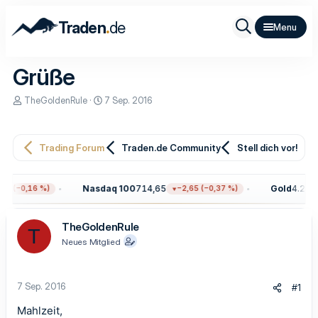
.
Traden
de
Grüße
E
E
TheGoldenRule
7 Sep. 2016
r
r
s
s
t
t
e
e
Trading Forum
Traden.de Community
Stell dich vor!
l
l
l
l
e
t
Nasdaq 100
714,65
Gold
4.299,
7 (−0,16 %)
−2,65 (−0,37 %)
r
a
m
TheGoldenRule
T
Neues Mitglied
7 Sep. 2016
#1
Mahlzeit,