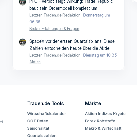
PFOF-Verbot zeigt Wirkung: Trade Republic
baut sein Ordermodell komplett um
Letzter: Traden.de Redaktion
Donnerstag um
06:56
Broker Erfahrungen & Fragen
SpaceX vor der ersten Quartalsbilanz: Diese
Zahlen entscheiden heute über die Aktie
Letzter: Traden.de Redaktion
Dienstag um 10:35
Aktien
Traden.de Tools
Märkte
Wirtschaftskalender
Aktien
Indizes
Krypto
COT Daten
Forex
Rohstoffe
el
Saisonalität
Makro & Wirtschaft
Quartalszahlen