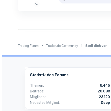
R
27 Okt. 2020
e
2
a
k
2
t
i
3
o
n
e
n
:
Trading Forum
Traden.de Community
Stell dich vor!
Statistik des Forums
Themen
6.445
Beiträge
20.098
Mitglieder
23.120
Neuestes Mitglied
Deep