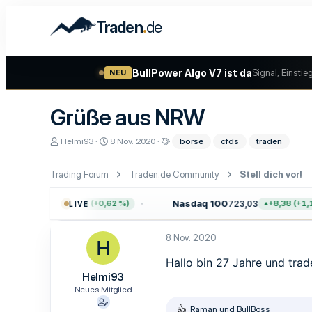
.
Traden
de
BullPower Algo V7 ist da
Signal, Einstie
NEU
Grüße aus NRW
E
E
S
Helmi93
8 Nov. 2020
börse
cfds
traden
r
r
c
s
s
h
t
t
l
Trading Forum
Traden.de Community
Stell dich vor!
e
e
a
l
l
g
0
7.757,64
Nasdaq 100
723,03
+47,68 (+0,62 %)
+8,38 (+1,17
LIVE
l
l
w
e
t
o
r
a
r
8 Nov. 2020
m
t
H
e
Hallo bin 27 Jahre und trade
Helmi93
Neues Mitglied
Raman
und
BullBoss