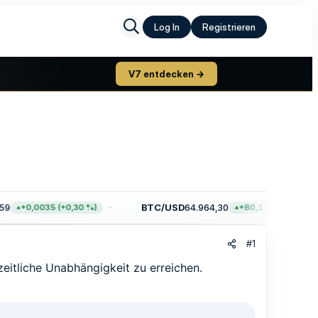
Log In
Registrieren
V7 entdecken →
9
BTC/USD
64.964,30
+0,0035 (+0,30 %)
+80,14 (+0,12 %)
#1
 zeitliche Unabhängigkeit zu erreichen.