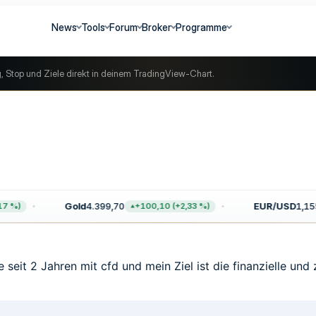
News
Tools
Forum
Broker
Programme
g, Stop und Ziele direkt in deinem TradingView-Chart.
Gold
4.399,70
EUR/USD
1,155
 %)
+100,10 (+2,33 %)
 seit 2 Jahren mit cfd und mein Ziel ist die finanzielle und