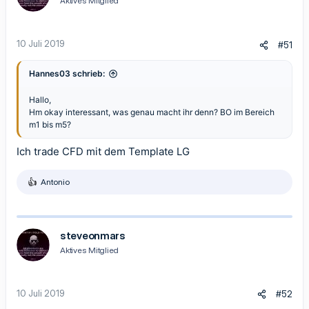
Aktives Mitglied
o
n
e
n
10 Juli 2019
#51
:
Hannes03 schrieb:
Hallo,
Hm okay interessant, was genau macht ihr denn? BO im Bereich
m1 bis m5?
Ich trade CFD mit dem Template LG
Antonio
R
e
a
k
t
steveonmars
i
Aktives Mitglied
o
n
e
n
10 Juli 2019
#52
: