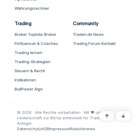
Währungsrechner
Trading
Community
Broker Topliste
Broker
Traden.de News
Finfluencer & Coaches
Trading Forum
Kontakt
Trading lernen
Trading-Strategien
Steuern & Recht
Indikatoren
BullPower Algo
© 2026 · Alle Rechte vorbehalten · Mit ♥ und
Oben
Unten
Leidenschaft zur Börse entwickelt für Trader und
Anleger.
Datenschutz
AGB
Impressum
Risikohinweis