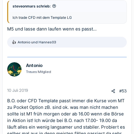
steveonmars schrieb:
Ich trade CFD mit dem Template LG
M5 und lasse dann laufen wenn es passt...
Antonio
und
Hannes03
R
e
a
k
t
Antonio
i
Treues Mitglied
o
n
e
n
10 Juli 2019
#53
:
B.O. oder CFD Template passt immer die Kurse vom MT
zu Pocket Option zB. sind ok. was man nicht machen
sollte ist M1 früh morgen oder ab 16.00 wenn die Börse
in Aktion ist! Ich würde bei B.O. nach 17.00- 19.00 da
läuft alles ein wenig langsamer und stabiler. Probiert es
selber mal aus in denn meisten fällen passiert da sehr