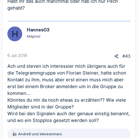
Habt ihr das auch manchmal oder hab ich nur Pech
gehabt?
Hannes03
H
Mitglied
6 Juli 2019
#43
Ach und steven ich interessier mich übrigens auch für
die Telegrammgruppe von
Florian Steiner
, hatte schon
Kontakt zu ihm, muss aber erst einen muss mich aber
erst bei einem Broker anmelden um in die Gruppe zu
kommen...
Könntes du mir da noch etwas zu erzählen?? Wie viele
Mitglieder sind in der Gruppe?
Wird bei den Signalen auch der genaue einstig benannt,
und wo ein Stopplos gesetzt werden soll?
Andre6
und
steveonmars
R