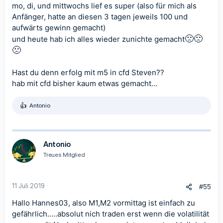
mo, di, und mittwochs lief es super (also für mich als
Anfänger, hatte an diesen 3 tagen jeweils 100 und
aufwärts gewinn gemacht)
🙁
🙁
und heute hab ich alles wieder zunichte gemacht
🙁
Hast du denn erfolg mit m5 in cfd Steven??
hab mit cfd bisher kaum etwas gemacht...
Antonio
R
e
a
k
t
Antonio
i
Treues Mitglied
o
n
e
n
11 Juli 2019
#55
:
Hallo Hannes03, also M1,M2 vormittag ist einfach zu
gefährlich.....absolut nich traden erst wenn die volatilität