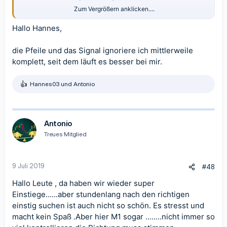
Zum Vergrößern anklicken....
Habt ihr auch schon mal das Gefühl gehabt das der pfeilindikator
nachläuft ??
Hallo Hannes,
Hab teils perfekte einstigsmöglichkeiten gesehen die sich im
Nachhinein auch als richtig herausstellten, nur der pfeilindikator
die Pfeile und das Signal ignoriere ich mittlerweile
hat in eine andere Richtung gezeigt, sonst passte alles
(trendkanal, Signals,RSI, STO) und als es dann zu spät war hat
komplett, seit dem läuft es besser bei mir.
der Pfeil auch umgeschwenkt...
Habt ihr das auch manchmal oder hab ich nur Pech gehabt?
Hannes03
und
Antonio
R
e
a
k
t
Antonio
i
Treues Mitglied
o
n
e
n
9 Juli 2019
#48
:
Hallo Leute , da haben wir wieder super
Einstiege......aber stundenlang nach den richtigen
einstig suchen ist auch nicht so schön. Es stresst und
macht kein Spaß .Aber hier M1 sogar ........nicht immer so