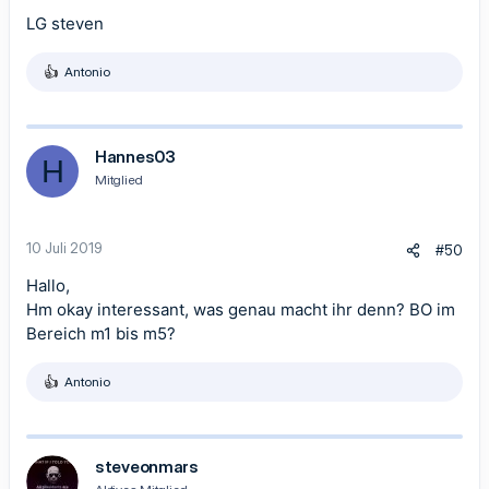
LG steven
Antonio
R
e
a
k
t
Hannes03
H
i
Mitglied
o
n
e
n
10 Juli 2019
#50
:
Hallo,
Hm okay interessant, was genau macht ihr denn? BO im
Bereich m1 bis m5?
Antonio
R
e
a
k
t
steveonmars
i