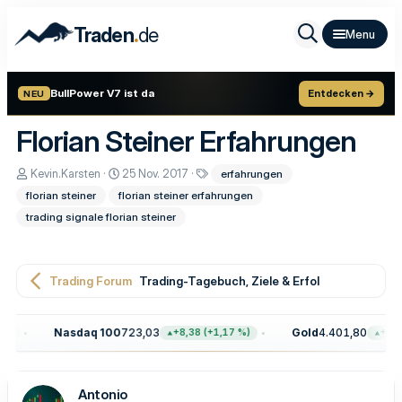
.
Traden
de
BullPower V7 ist da
Entdecken →
NEU
Florian Steiner Erfahrungen
E
E
S
Kevin.Karsten
25 Nov. 2017
erfahrungen
r
r
c
florian steiner
florian steiner erfahrungen
s
s
h
t
t
l
trading signale florian steiner
e
e
a
l
l
g
l
l
w
e
t
o
Trading Forum
Trading-Tagebuch, Ziele & Erfolge
r
a
r
m
t
e
Nasdaq 100
723,03
Gold
4.401,80
+8,38 (+1,17 %)
+2,10 (+0
Antonio