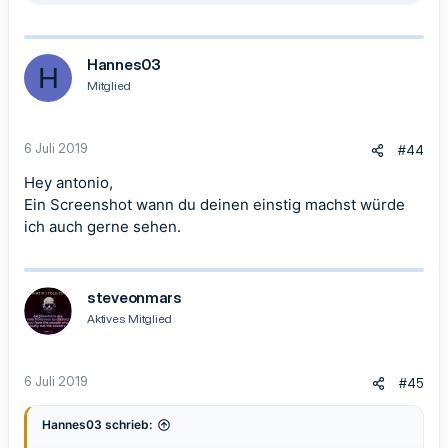
e
a
k
t
Hannes03
H
i
Mitglied
o
n
e
n
6 Juli 2019
#44
:
Hey antonio,
Ein Screenshot wann du deinen einstig machst würde
ich auch gerne sehen.
steveonmars
Aktives Mitglied
6 Juli 2019
#45
Hannes03 schrieb: