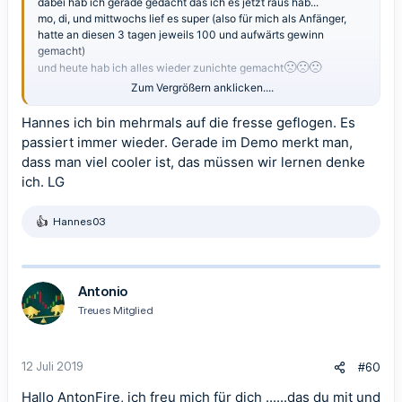
dabei hab ich gerade gedacht das ich es jetzt raus hab...
mo, di, und mittwochs lief es super (also für mich als Anfänger,
hatte an diesen 3 tagen jeweils 100 und aufwärts gewinn
gemacht)
🙁
🙁
🙁
und heute hab ich alles wieder zunichte gemacht
Zum Vergrößern anklicken....
Hast du denn erfolg mit m5 in cfd Steven??
hab mit cfd bisher kaum etwas gemacht...
Hannes ich bin mehrmals auf die fresse geflogen. Es
passiert immer wieder. Gerade im Demo merkt man,
dass man viel cooler ist, das müssen wir lernen denke
ich. LG
Hannes03
R
e
a
k
t
Antonio
i
Treues Mitglied
o
n
e
n
12 Juli 2019
#60
:
Hallo AntonFire, ich freu mich für dich ......das du mit und