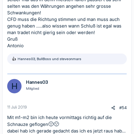
selten was den Währungen angehen sehr grosse
Schwankungen!
CFD muss die Richtung stimmen und man muss auch
genug haben .....also wissen wann Schluß ist egal was
man tradet nicht gierig sein oder werden!
Gruß
Antonio
Hannes03
,
BullBoss
und
steveonmars
R
e
a
k
t
Hannes03
H
i
Mitglied
o
n
e
n
11 Juli 2019
#54
:
Mit m1-m2 bin ich heute vormittags richtig auf die
🙁
🙁
Schnauze geflogen
dabei hab ich gerade gedacht das ich es jetzt raus hab...