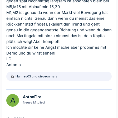
gegen spät Nachmittag langsam ist ansonsten bleib bei
M5,M15 mit Ablauf min 15,30.
M1,M2 ist genau da wenn der Markt viel Bewegung hat
einfach nichts. Genau dann wenn du meinst das eine
Rückkehr statt findet Eskaliert der Trend und geht
genau in die gegengesetzte Richtung und wenn du dann
noch Martingale mit hinzu nimmst das ist dein Kapital
plötzlich weg! Aber komplett!
Ich möchte dir keine Angst mache aber probier es mit
Demo und du wirst sehen!
LG
Antonio
Hannes03
und
steveonmars
R
e
a
k
t
AntonFire
A
i
Neues Mitglied
o
n
e
n