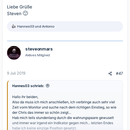
Liebe Grüße
🙂
Steven
Hannes03
und
Antonio
R
e
a
k
t
steveonmars
i
Aktives Mitglied
o
n
e
n
9 Juli 2019
#47
:
Hannes03 schrieb:
Hallo ihr beiden,
Also da muss ich mich anschließen, ich verbringe auch sehr viel
Zeit vorm Monitor und suche nach dem richtigen Einstieg, so wie
der Chris das immer so schön zeigt...
Hab mich teils stundenlang durch die wahrungspaare gewuselt
und immer war irgend ein Indikator gegen mich... letzten Endes
habe ich keine einzige Position gesetzt.