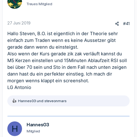
Treues Mitglied
27 Juni 2019
#41
Hallo Steven, B.O. ist eigentlich in der Theorie sehr
einfach zum Traden wenn es keine Aussetzer gibt
gerade dann wenn du einsteigst.
Also wenn der Kurs gerade zik zak verläuft kannst du
M5 Kerzen einstellen und 15Minuten Ablaufzeit RSI soll
bei über 70 sein und Sto in dem Fall nach unten zeigen
dann hast du ein perfekter einstieg. Ich mach dir
morgen wenns klappt ein screenshot.
LG Antonio
Hannes03
und
steveonmars
R
e
a
k
t
Hannes03
H
i
Mitglied
o