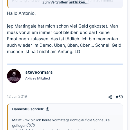
Richtung und wenn du dann noch Martingale mit hinzu nimmst
Zum Vergrößern anklicken....
das ist dein Kapital plötzlich weg! Aber komplett!
Ich möchte dir keine Angst mache aber probier es mit Demo und
Hallo Antonio,
du wirst sehen!
LG
jep Martingale hat mich schon viel Geld gekostet. Man
Antonio
muss vor allem immer cool bleiben und darf keine
Emotionen zulassen, das ist tödlich. Ich bin momentan
auch wieder im Demo. Üben, üben, üben... Schnell Geld
machen ist halt nicht am Anfang. LG
steveonmars
Aktives Mitglied
12 Juli 2019
#59
Hannes03 schrieb:
Mit m1-m2 bin ich heute vormittags richtig auf die Schnauze
🙁
🙁
geflogen