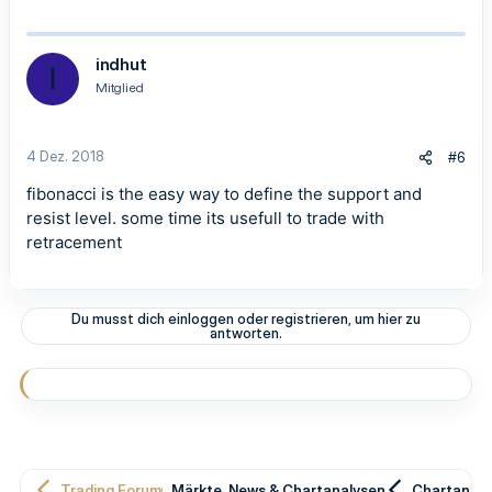
indhut
I
Mitglied
4 Dez. 2018
#6
fibonacci is the easy way to define the support and
resist level. some time its usefull to trade with
retracement
Du musst dich einloggen oder registrieren, um hier zu
antworten.
Trading Forum
Märkte, News & Chartanalysen
Chartanaly