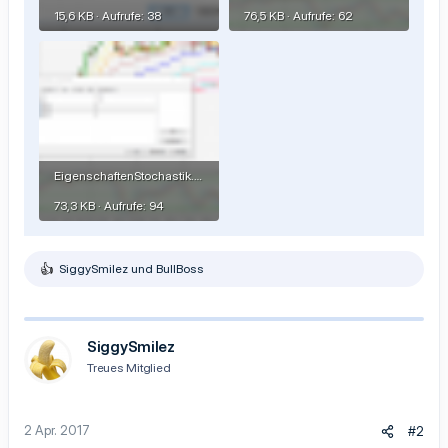
15,6 KB · Aufrufe: 38
76,5 KB · Aufrufe: 62
EigenschaftenStochastik.PNG
73,3 KB · Aufrufe: 94
SiggySmilez
und
BullBoss
R
e
a
k
t
SiggySmilez
i
Treues Mitglied
o
n
e
n
2 Apr. 2017
#2
: