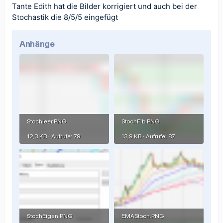
Tante Edith hat die Bilder korrigiert und auch bei der
Stochastik die 8/5/5 eingefügt
Anhänge
Stochleer.PNG
StochFib.PNG
12,3 KB · Aufrufe: 79
13,9 KB · Aufrufe: 87
StochEigen.PNG
EMAStoch.PNG