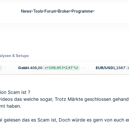
News
Tools
Forum
Broker
Programme
alysen & Setups
Gold
4.406,00
EUR/USD
1,1567
+106,40 (+2,47 %)
+
on Scam ist ?
 videos das welche sogar, Trotz Märkte geschlossen gehand
mt haben.
l gelesen das es Scam ist, Doch würde es gern von euch e