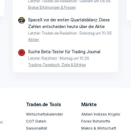
Letzter: Traden.de Redaktion
Gestern um 06:56
Broker Erfahrungen & Fragen
SpaceX vor der ersten Quartalsbilanz: Diese
Zahlen entscheiden heute über die Aktie
Letzter: Traden.de Redaktion
Dienstag um 10:35
Aktien
Suche Beta-Tester für Trading Journal
R
Letzter: Ratzfratz
Montag um 10:26
Trading-Tagebuch, Ziele & Erfolge
Traden.de Tools
Märkte
Wirtschaftskalender
Aktien
Indizes
Krypto
COT Daten
Forex
Rohstoffe
el
Saisonalität
Makro & Wirtschaft