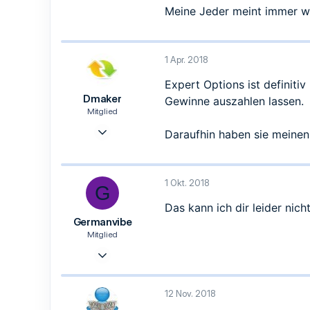
9
Meine Jeder meint immer w
8
Unna
1 Apr. 2018
Expert Options ist definiti
Dmaker
Gewinne auszahlen lassen.
Mitglied
27 Okt. 2016
Daraufhin haben sie meinen
13
5
3
1 Okt. 2018
G
47
Das kann ich dir leider nic
Germanvibe
Mitglied
1 Okt. 2018
7
0
12 Nov. 2018
1