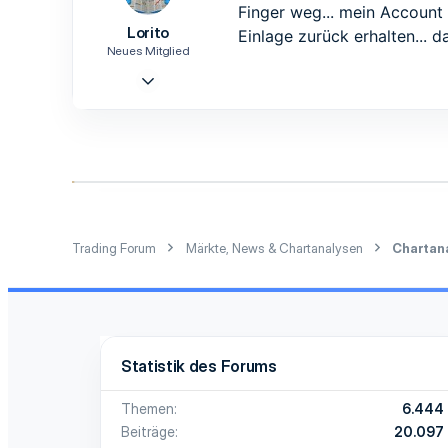
Finger weg... mein Account
Lorito
Einlage zurück erhalten... 
Neues Mitglied
5 Nov. 2018
4
0
1
64
Trading Forum
Märkte, News & Chartanalysen
Chartan
Statistik des Forums
Themen
6.444
Beiträge
20.097