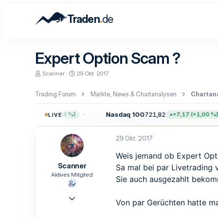
.
Traden
de
Expert Option Scam ?
E
E
Scanner
29 Okt. 2017
r
r
s
s
Trading Forum
Märkte, News & Chartanalysen
Chartan
t
t
e
e
l
l
0,75
Nasdaq 100
721,82
+40,79 (+0,53 %)
+7,17 (+1,00 %)
LIVE
l
l
e
t
r
a
29 Okt. 2017
m
Weis jemand ob Expert Opti
Scanner
Sa mal bei par Livetrading
Aktives Mitglied
Sie auch ausgezahlt bekom
3 Okt. 2017
Von par Gerüchten hatte ma
34