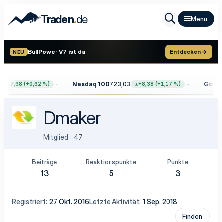
.
Traden
de
BullPower V7 ist da
Entdecken →
NEU
Nasdaq 100
723,03
Gold
4.
+47,68 (+0,62 %)
+8,38 (+1,17 %)
Dmaker
Mitglied
·
47
Beiträge
Reaktionspunkte
Punkte
13
5
3
Registriert
27 Okt. 2016
Letzte Aktivität
1 Sep. 2018
Finden