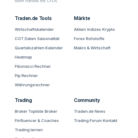
beim Handel mit CFDs.
Traden.de Tools
Märkte
Wirtschaftskalender
Aktien
Indizes
Krypto
COT Daten
Saisonalität
Forex
Rohstoffe
Quartalszahlen Kalender
Makro & Wirtschaft
Heatmap
Fibonacci Rechner
Pip Rechner
Währungsrechner
Trading
Community
Broker Topliste
Broker
Traden.de News
Finfluencer & Coaches
Trading Forum
Kontakt
Trading lernen