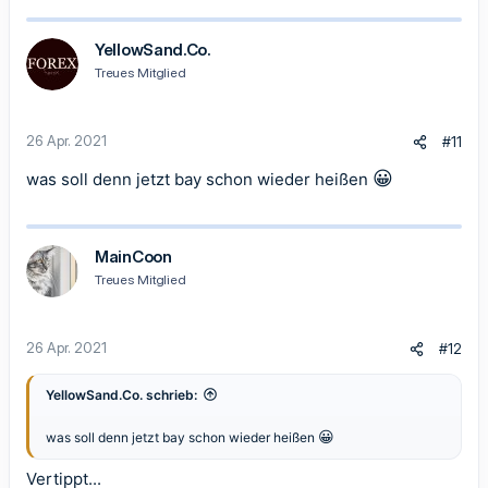
a
k
t
YellowSand.Co.
i
Treues Mitglied
o
n
e
n
26 Apr. 2021
#11
:
😀
was soll denn jetzt bay schon wieder heißen
MainCoon
Treues Mitglied
26 Apr. 2021
#12
YellowSand.Co. schrieb:
😀
was soll denn jetzt bay schon wieder heißen
Vertippt...