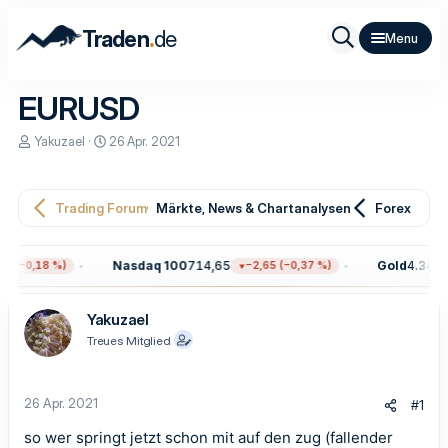
.
Traden
de
EURUSD
E
E
Yakuzael
26 Apr. 2021
r
r
s
s
t
t
e
e
Trading Forum
Märkte, News & Chartanalysen
Forex
l
l
l
l
e
t
Nasdaq 100
714,65
Gold
4.345,70
(−0,18 %)
−2,65 (−0,37 %)
r
a
m
Yakuzael
Treues Mitglied
26 Apr. 2021
#1
so wer springt jetzt schon mit auf den zug (fallender