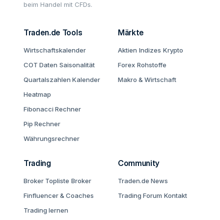
beim Handel mit CFDs.
Traden.de Tools
Märkte
Wirtschaftskalender
Aktien
Indizes
Krypto
COT Daten
Saisonalität
Forex
Rohstoffe
Quartalszahlen Kalender
Makro & Wirtschaft
Heatmap
Fibonacci Rechner
Pip Rechner
Währungsrechner
Trading
Community
Broker Topliste
Broker
Traden.de News
Finfluencer & Coaches
Trading Forum
Kontakt
Trading lernen