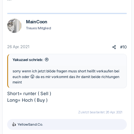
^^
MainCoon
Treues Mitglied
26 Apr. 2021
#10
Yakuzael schrieb:
sorry wenn ich jetzt blöde fragen muss short heißt verkaufen bei
😛
euch oder
da es mir vorkommt das ihr damit beide richtungen
meint
Short= runter ( Sell )
Long= Hoch ( Buy )
Zuletzt bearbeitet:
26 Apr. 2021
YellowSand.Co.
R
e