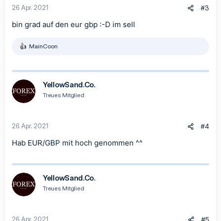
26 Apr. 2021
#3
bin grad auf den eur gbp :-D im sell
MainCoon
R
e
a
k
t
YellowSand.Co.
i
Treues Mitglied
o
n
e
n
26 Apr. 2021
#4
:
Hab EUR/GBP mit hoch genommen ^^
YellowSand.Co.
Treues Mitglied
26 Apr. 2021
#5