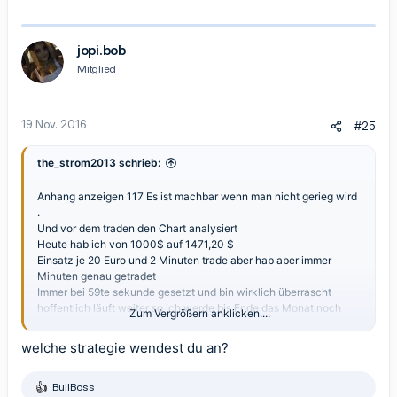
jopi.bob
Mitglied
19 Nov. 2016
#25
the_strom2013 schrieb:
Anhang anzeigen 117
Es ist machbar wenn man nicht gerieg wird
.
Und vor dem traden den Chart analysiert
Heute hab ich von 1000$ auf 1471,20 $
Einsatz je 20 Euro und 2 Minuten trade aber hab aber immer
Minuten genau getradet
Immer bei 59te sekunde gesetzt und bin wirklich überrascht
hoffentlich läuft weiter so ich werde bis Ende das Monat noch
Zum Vergrößern anklicken....
diese Strategie benutzen und dann mit realen Konto
welche strategie wendest du an?
15 trades 3 im verlost und 12 im Gewinn und mal martingel
Strategie benutz
BullBoss
R