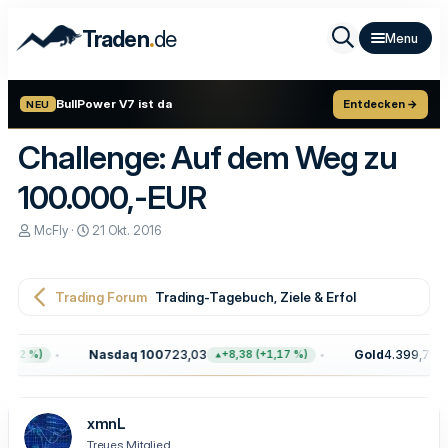
.
Traden
de
BullPower V7 ist da
Entdecken →
NEU
Challenge: Auf dem Weg zu
100.000,-EUR
E
E
McFly
21 Okt. 2016
r
r
s
s
t
t
e
e
Trading Forum
Trading-Tagebuch, Ziele & Erfolge
l
l
l
l
e
t
Nasdaq 100
723,03
Gold
4.399,70
2 %)
+8,38 (+1,17 %)
+1
r
a
m
xmnL
Treues Mitglied