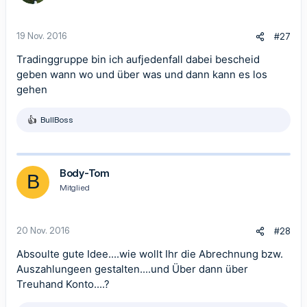
n
e
n
19 Nov. 2016
#27
:
Tradinggruppe bin ich aufjedenfall dabei bescheid
geben wann wo und über was und dann kann es los
gehen
BullBoss
R
e
a
k
t
Body-Tom
B
i
Mitglied
o
n
e
n
20 Nov. 2016
#28
:
Absoulte gute Idee....wie wollt Ihr die Abrechnung bzw.
Auszahlungeen gestalten....und Über dann über
Treuhand Konto....?