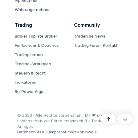
Pip Rechner
Währungsrechner
Trading
Community
Broker Topliste
Broker
Traden.de News
Finfluencer & Coaches
Trading Forum
Kontakt
Trading lernen
Trading-Strategien
Steuern & Recht
Indikatoren
BullPower Algo
© 2026 · Alle Rechte vorbehalten · Mit ♥ und
Oben
Unten
Leidenschaft zur Börse entwickelt für Trader und
Anleger.
Datenschutz
AGB
Impressum
Risikohinweis