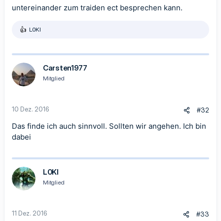
untereinander zum traiden ect besprechen kann.
L0KI
R
e
a
k
t
Carsten1977
i
Mitglied
o
n
e
n
10 Dez. 2016
#32
:
Das finde ich auch sinnvoll. Sollten wir angehen. Ich bin
dabei
L0KI
Mitglied
11 Dez. 2016
#33