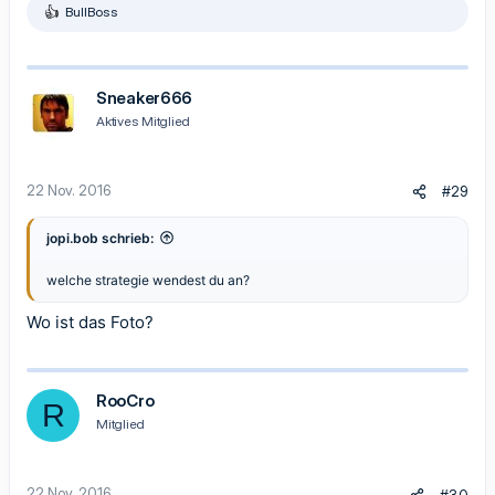
BullBoss
R
e
a
k
t
Sneaker666
i
Aktives Mitglied
o
n
e
n
22 Nov. 2016
#29
:
jopi.bob schrieb:
welche strategie wendest du an?
Wo ist das Foto?
RooCro
R
Mitglied
22 Nov. 2016
#30