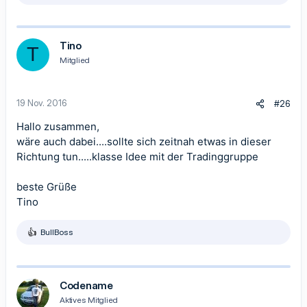
Siehe Foto
e
a
k
t
Tino
T
i
Mitglied
o
n
e
n
19 Nov. 2016
#26
:
Hallo zusammen,
wäre auch dabei....sollte sich zeitnah etwas in dieser
Richtung tun.....klasse Idee mit der Tradinggruppe
beste Grüße
Tino
BullBoss
R
e
a
k
t
Codename
i
Aktives Mitglied
o