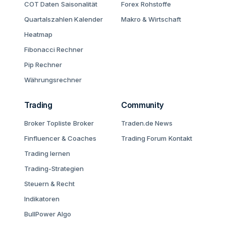
COT Daten
Saisonalität
Forex
Rohstoffe
Quartalszahlen Kalender
Makro & Wirtschaft
Heatmap
Fibonacci Rechner
Pip Rechner
Währungsrechner
Trading
Community
Broker Topliste
Broker
Traden.de News
Finfluencer & Coaches
Trading Forum
Kontakt
Trading lernen
Trading-Strategien
Steuern & Recht
Indikatoren
BullPower Algo