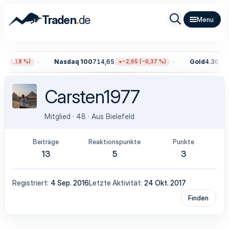
.
Traden
de
Nasdaq 100
714,65
Gold
4.368,70
 (−0,18 %)
−2,65 (−0,37 %)
Carsten1977
Mitglied
·
48
·
Aus
Bielefeld
Beiträge
Reaktionspunkte
Punkte
13
5
3
Registriert
4 Sep. 2016
Letzte Aktivität
24 Okt. 2017
Finden