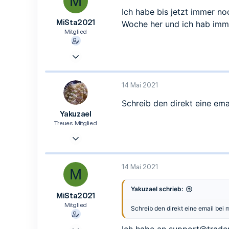
M
Ich habe bis jetzt immer n
MiSta2021
Woche her und ich hab imm
Mitglied
6 Mai 2021
8
0
14 Mai 2021
1
Schreib den direkt eine ema
Yakuzael
Treues Mitglied
14 Apr. 2021
154
22
14 Mai 2021
M
18
40
Yakuzael schrieb:
MiSta2021
Zwickau
Mitglied
Schreib den direkt eine email bei 
6 Mai 2021