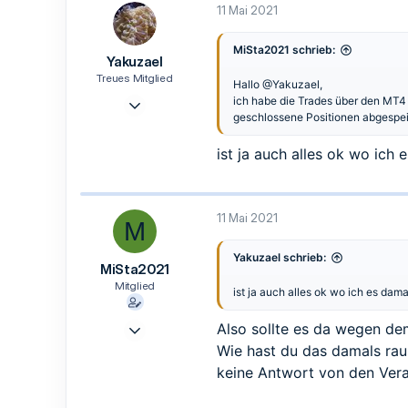
11 Mai 2021
MiSta2021 schrieb:
Yakuzael
Treues Mitglied
Hallo
@Yakuzael
,
14 Apr. 2021
ich habe die Trades über den MT4
geschlossene Positionen abgespei
154
22
ist ja auch alles ok wo ic
18
40
Zwickau
11 Mai 2021
M
Yakuzael schrieb:
MiSta2021
Mitglied
ist ja auch alles ok wo ich es da
6 Mai 2021
Also sollte es da wegen d
8
Wie hast du das damals ra
0
keine Antwort von den Vera
1