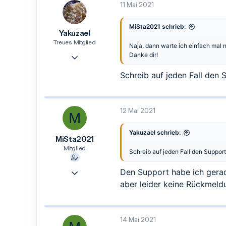
11 Mai 2021
MiSta2021 schrieb:
Yakuzael
Treues Mitglied
Naja, dann warte ich einfach mal 
14 Apr. 2021
Danke dir!
154
Schreib auf jeden Fall den
22
18
40
12 Mai 2021
M
Zwickau
Yakuzael schrieb:
MiSta2021
Mitglied
Schreib auf jeden Fall den Suppor
6 Mai 2021
Den Support habe ich gerad
8
aber leider keine Rückmel
0
1
14 Mai 2021