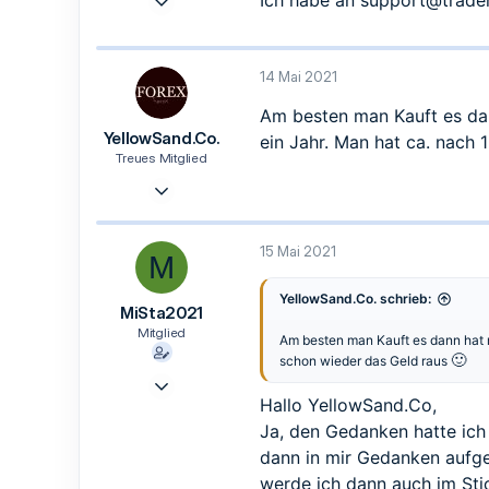
Ich habe an
support@trade
8
0
1
14 Mai 2021
Am besten man Kauft es da
YellowSand.Co.
ein Jahr. Man hat ca. nach
Treues Mitglied
18 Apr. 2021
298
35
15 Mai 2021
M
28
Rostock
YellowSand.Co. schrieb:
MiSta2021
Mitglied
Am besten man Kauft es dann hat 
🙂
schon wieder das Geld raus
6 Mai 2021
Hallo YellowSand.Co,
8
Ja, den Gedanken hatte ich
0
dann in mir Gedanken aufg
1
werde ich dann auch im Stic