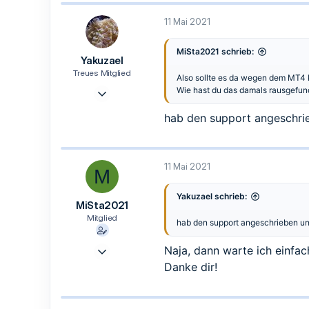
11 Mai 2021
MiSta2021 schrieb:
Yakuzael
Treues Mitglied
Also sollte es da wegen dem MT4 
14 Apr. 2021
Wie hast du das damals rausgefun
154
hab den support angeschrie
22
18
40
11 Mai 2021
M
Zwickau
Yakuzael schrieb:
MiSta2021
Mitglied
hab den support angeschrieben un
6 Mai 2021
Naja, dann warte ich einfac
8
Danke dir!
0
1