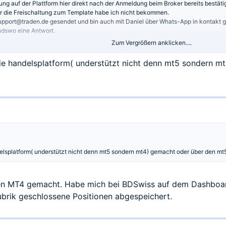
rung auf der Plattform hier direkt nach der Anmeldung beim Broker bereits bestä
r die Freischaltung zum Template habe ich nicht bekommen.
upport@traden.de
gesendet und bin auch mit Daniel über Whats-App in kontakt g
ndswo eine Antwort.
Zum Vergrößern anklicken....
en oder irgendwo einen Fehler gemacht? Ich weis es nicht!
die handelsplatform( understützt nicht denn mt5 sondern 
delsplatform( understützt nicht denn mt5 sondern mt4) gemacht oder über den m
den MT4 gemacht. Habe mich bei BDSwiss auf dem Dashboa
Rubrik geschlossene Positionen abgespeichert.