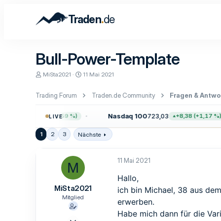
.
Traden
de
Bull-Power-Template
E
E
MiSta2021
11 Mai 2021
r
r
s
s
Trading Forum
Traden.de Community
Fragen & Antwo
t
t
e
e
l
l
1
Nasdaq 100
723,03
+45,65 (+0,59 %)
+8,38 (+1,17 %)
LIVE
l
l
e
t
1
2
3
Nächste
r
a
m
11 Mai 2021
M
Hallo,
MiSta2021
ich bin Michael, 38 aus de
Mitglied
erwerben.
Habe mich dann für die Var
6 Mai 2021