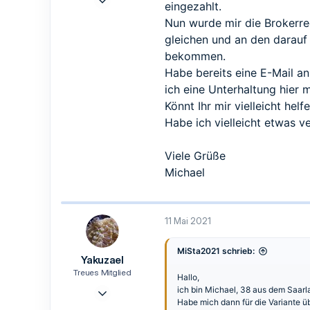
eingezahlt.
8
Nun wurde mir die Brokerreg
0
gleichen und an den darauf
1
bekommen.
Habe bereits eine E-Mail a
ich eine Unterhaltung hier
Könnt Ihr mir vielleicht helf
Habe ich vielleicht etwas v
Viele Grüße
Michael
11 Mai 2021
MiSta2021 schrieb:
Yakuzael
Treues Mitglied
Hallo,
14 Apr. 2021
ich bin Michael, 38 aus dem Saar
Habe mich dann für die Variante ü
154