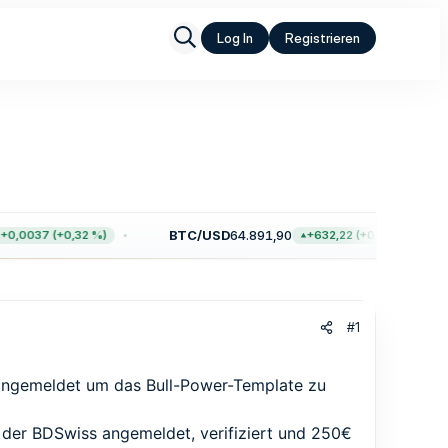
Log In
Registrieren
BTC/USD
64.891,90
E
37 (+0,32 %)
+632,22 (+0,98 %)
#1
 angemeldet um das Bull-Power-Template zu
 der BDSwiss angemeldet, verifiziert und 250€