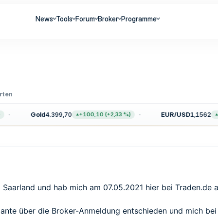
News
Tools
Forum
Broker
Programme
rten
Gold
4.399,70
EUR/USD
1,1562
+100,10 (+2,33 %)
+0,00
m Saarland und hab mich am 07.05.2021 hier bei Traden.de
iante über die Broker-Anmeldung entschieden und mich bei