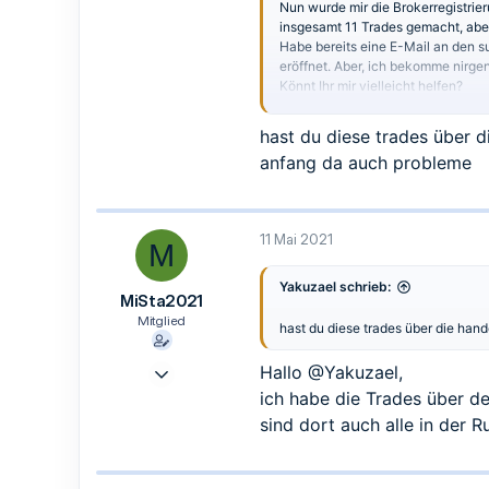
Nun wurde mir die Brokerregistrie
22
insgesamt 11 Trades gemacht, abe
18
Habe bereits eine E-Mail an den
s
eröffnet. Aber, ich bekomme nirge
40
Könnt Ihr mir vielleicht helfen?
Zwickau
Habe ich vielleicht etwas vergess
hast du diese trades über 
Viele Grüße
anfang da auch probleme
Michael
11 Mai 2021
M
Yakuzael schrieb:
MiSta2021
Mitglied
hast du diese trades über die han
6 Mai 2021
Hallo
@Yakuzael
,
8
ich habe die Trades über 
0
sind dort auch alle in der 
1