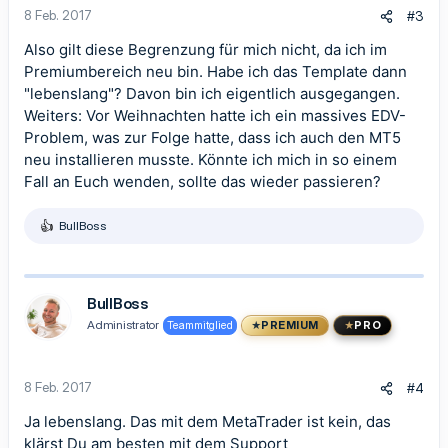
8 Feb. 2017
#3
Also gilt diese Begrenzung für mich nicht, da ich im
Premiumbereich neu bin. Habe ich das Template dann
"lebenslang"? Davon bin ich eigentlich ausgegangen.
Weiters: Vor Weihnachten hatte ich ein massives EDV-
Problem, was zur Folge hatte, dass ich auch den MT5
neu installieren musste. Könnte ich mich in so einem
Fall an Euch wenden, sollte das wieder passieren?
BullBoss
R
e
a
k
t
BullBoss
i
Administrator
Teammitglied
PREMIUM
PRO
o
n
e
n
8 Feb. 2017
#4
:
Ja lebenslang. Das mit dem MetaTrader ist kein, das
klärst Du am besten mit dem Support