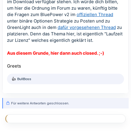
im Download verfügbar stehen. Ich würde dich bitten,
um hier die Ordnung im Forum zu waren, künftig bitte
die Fragen zum BluePower v2 im
offiziellen Thread
unter binäre Optionen Strategie zu Posten und zu
GreenLight auch in dem
dafür vorgesehenen Thread
zu
platzieren. Denn das Thema hier, ist eigentlich "Laufzeit
zur Lizenz" welches eigentlich geklärt ist.
Aus diesem Grunde, hier dann auch closed. ;-)
Greets
BullBoss
R
e
a
k
t
Für weitere Antworten geschlossen.
i
o
n
e
n
: