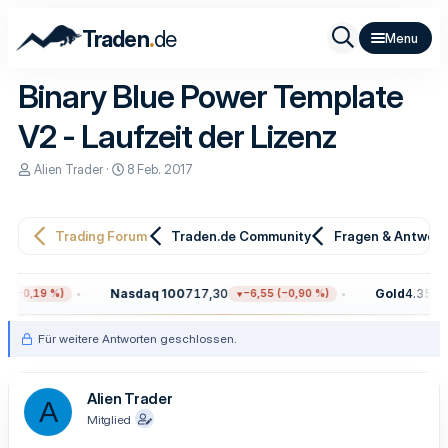
.
Traden
de
Binary Blue Power Template
V2 - Laufzeit der Lizenz
E
E
Alien Trader
8 Feb. 2017
r
r
s
s
t
t
e
e
Trading Forum
Traden.de Community
Fragen & Antwor
l
l
l
l
e
t
Nasdaq 100
717,30
Gold
4.354,60
(−0,19 %)
−6,55 (−0,90 %)
r
a
m
Für weitere Antworten geschlossen.
Alien Trader
A
Mitglied