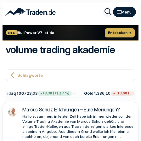
.
Traden
de
BullPower V7 ist da
Entdecken →
NEU
volume trading akademie
Schlagworte
Nasdaq 100
723,03
Gold
4.386,10
+8,38 (+1,17 %)
−13,60 (−0,31 %
Marcus Schulz Erfahrungen – Eure Meinungen?
Hallo zusammen, in letzter Zeit habe ich immer wieder von der
Volume Trading Akademie von Marcus Schulz gehört, und
einige Trader-Kollegen aus Traden.de zeigen starkes Interesse
an seinem Angebot. Aus diesem Grund wollte ich hier einmal
nachhören, ob jemand von euch bereits Erfahrungen mit...