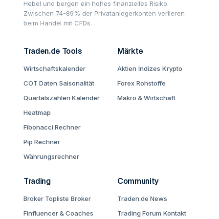
Hebel und bergen ein hohes finanzielles Risiko.
Zwischen 74-89% der Privatanlegerkonten verlieren
beim Handel mit CFDs.
Traden.de Tools
Märkte
Wirtschaftskalender
Aktien
Indizes
Krypto
COT Daten
Saisonalität
Forex
Rohstoffe
Quartalszahlen Kalender
Makro & Wirtschaft
Heatmap
Fibonacci Rechner
Pip Rechner
Währungsrechner
Trading
Community
Broker Topliste
Broker
Traden.de News
Finfluencer & Coaches
Trading Forum
Kontakt