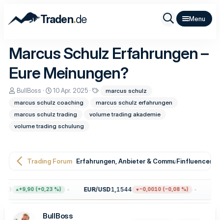
.
Traden
de
Marcus Schulz Erfahrungen –
Eure Meinungen?
E
E
S
BullBoss
10 Apr. 2025
marcus schulz
r
r
c
marcus schulz coaching
marcus schulz erfahrungen
s
s
h
t
t
l
marcus schulz trading
volume trading akademie
e
e
a
volume trading schulung
l
l
g
l
l
w
e
t
o
r
a
r
m
t
Trading Forum
Erfahrungen, Anbieter & Community-Meinung
Finfluencer, 
e
0
EUR/USD
1,1544
BTC/
+9,90 (+0,23 %)
−0,0010 (−0,08 %)
BullBoss