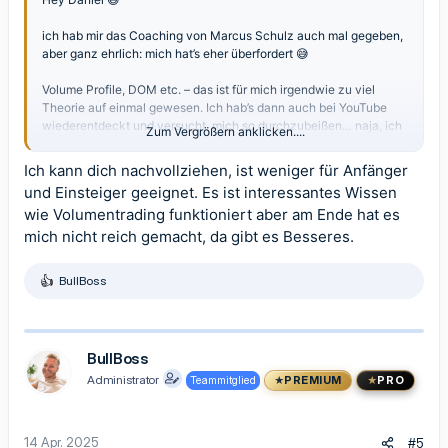
ich hab mir das Coaching von Marcus Schulz auch mal gegeben,
aber ganz ehrlich: mich hat’s eher überfordert 😅
Volume Profile, DOM etc. – das ist für mich irgendwie zu viel
Theorie auf einmal gewesen. Ich hab’s dann auch bei YouTube
wiederentdeckt und versucht, mich so durchzubeißen… naja, ich
Zum Vergrößern anklicken....
habe was gelernt aber so wirklich profitabel bin ich jetzt nicht.
Ich kann dich nachvollziehen, ist weniger für Anfänger
Aber: Wer schon ein solides Fundament in Markttechnik hat und
und Einsteiger geeignet. Es ist interessantes Wissen
Bock auf tiefes Volumentrading-Level hat, für den kann die
wie Volumentrading funktioniert aber am Ende hat es
Schulz-Akademie schon was sein. Ist halt nix zum Nebenbei-
Gucken. Ich fahr besser mit dem BullPower Template.
mich nicht reich gemacht, da gibt es Besseres.
Liebe Grüße,
BullBoss
R
Kim
e
a
k
t
BullBoss
i
Administrator
Teammitglied
PREMIUM
PRO
o
n
e
n
14 Apr. 2025
#5
: