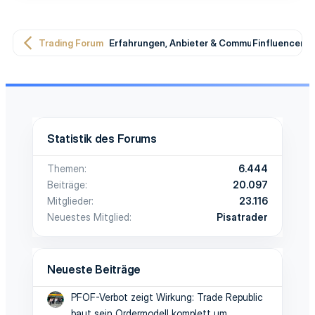
Trading Forum
Erfahrungen, Anbieter & Community-Meinung
Finfluencer, 
Statistik des Forums
Themen
6.444
Beiträge
20.097
Mitglieder
23.116
Neuestes Mitglied
Pisatrader
Neueste Beiträge
PFOF-Verbot zeigt Wirkung: Trade Republic
baut sein Ordermodell komplett um