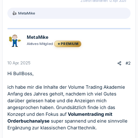
Zuletzt bearbeitet:
12 Apr. 2025
MetaMike
R
e
a
k
t
MetaMike
i
Aktives Mitglied
PREMIUM
o
n
e
n
10 Apr. 2025
#2
:
Hi BullBoss,
ich habe mir die Inhalte der Volume Trading Akademie
Anfang des Jahres geholt, nachdem ich viel Gutes
darüber gelesen habe und die Anzeigen mich
angesprochen haben. Grundsätzlich finde ich das
Konzept und den Fokus auf
Volumentrading mit
Orderbuchanalyse
super spannend und eine sinnvolle
Ergänzung zur klassischen Charttechnik.