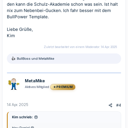
den kann die Schulz-Akademie schon was sein. Ist halt
nix zum Nebenbei-Gucken. Ich fahr besser mit dem
BullPower Template.
Liebe Grüße,
Kim
Zuletzt bearbeitet von einem Moderator:
14 Apr. 2025
BullBoss
und
MetaMike
R
e
a
k
t
MetaMike
i
Aktives Mitglied
PREMIUM
o
n
e
n
14 Apr. 2025
#4
:
Kim schrieb:
Hey Daniel 😄