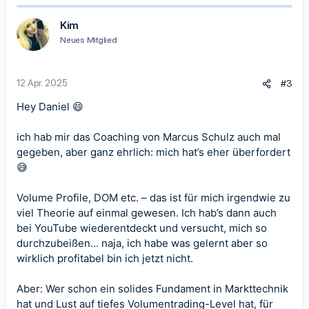
k
t
Kim
i
Neues Mitglied
o
n
e
n
12 Apr. 2025
#3
:
Hey Daniel 😄
ich hab mir das Coaching von Marcus Schulz auch mal
gegeben, aber ganz ehrlich: mich hat’s eher überfordert
😅
Volume Profile, DOM etc. – das ist für mich irgendwie zu
viel Theorie auf einmal gewesen. Ich hab’s dann auch
bei YouTube wiederentdeckt und versucht, mich so
durchzubeißen… naja, ich habe was gelernt aber so
wirklich profitabel bin ich jetzt nicht.
Aber: Wer schon ein solides Fundament in Markttechnik
hat und Lust auf tiefes Volumentrading-Level hat, für