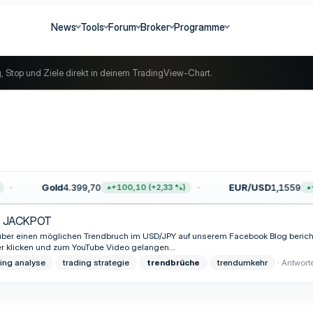
News
Tools
Forum
Broker
Programme
g, Stop und Ziele direkt in deinem TradingView-Chart.
Gold
4.399,70
EUR/USD
1,1559
+100,10 (+2,33 %)
+0
PY JACKPOT
ir über einen möglichen Trendbruch im USD/JPY auf unserem Facebook Blog berich
r klicken und zum YouTube Video gelangen...
ding analyse
trading strategie
trendbrüche
trendumkehr
Antwort