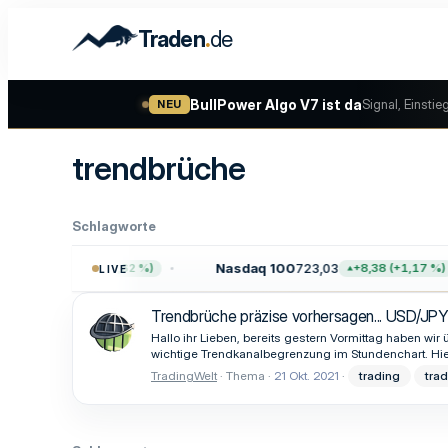
.
Traden
de
BullPower Algo V7 ist da
Signal, Einstie
NEU
trendbrüche
Schlagworte
7,64
Nasdaq 100
723,03
+47,68 (+0,62 %)
+8,38 (+1,17 %)
LIVE
Trendbrüche präzise vorhersagen... USD/J
Hallo ihr Lieben, bereits gestern Vormittag haben w
wichtige Trendkanalbegrenzung im Stundenchart. Hie
TradingWelt
Thema
21 Okt. 2021
trading
tra