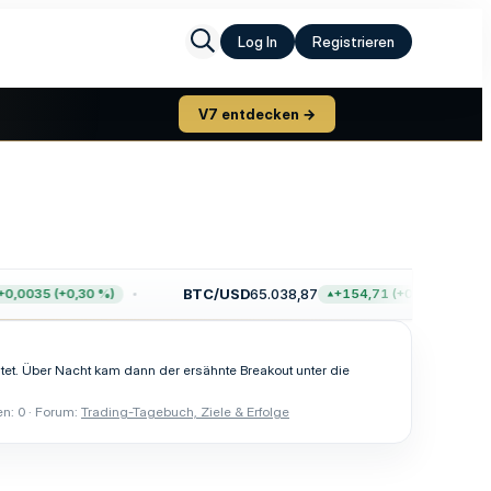
Log In
Registrieren
V7 entdecken →
BTC/USD
65.038,87
,0035 (+0,30 %)
+154,71 (+0,24 %)
tet. Über Nacht kam dann der ersähnte Breakout unter die
en: 0
Forum:
Trading-Tagebuch, Ziele & Erfolge