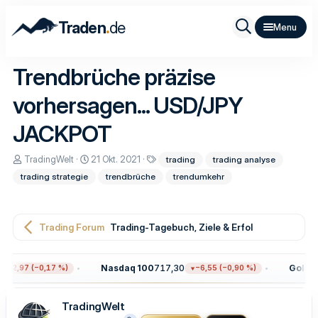
.
Traden
de
Trendbrüche präzise
vorhersagen... USD/JPY
JACKPOT
E
E
S
TradingWelt
21 Okt. 2021
trading
trading analyse
r
r
c
trading strategie
trendbrüche
trendumkehr
s
s
h
t
t
l
e
e
a
l
l
g
l
l
w
Trading Forum
Trading-Tagebuch, Ziele & Erfolge
e
t
o
r
a
r
m
t
Nasdaq 100
717,30
Gold
4.3
12,97 (−0,17 %)
−6,55 (−0,90 %)
e
TradingWelt