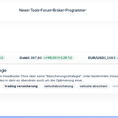
News
Tools
Forum
Broker
Programme
Gold
4.397,60
EUR/USD
1,1563
)
+98,00 (+2,28 %)
egie
ser Headtrader Chris über seine "Absicherungsstrategie". Unter bestimmten Vor
Video in dem es obendrein auch um die Optimierung einer...
trading
versicherung
verlustabsicherung
verluste absichern
Ant