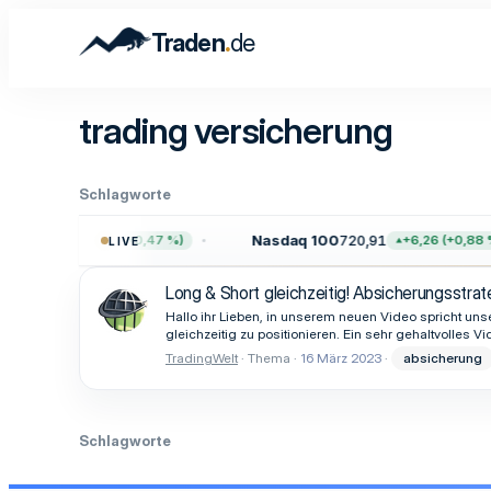
.
Traden
de
trading versicherung
Schlagworte
.746,05
Nasdaq 100
720,91
+36,09 (+0,47 %)
+6,26 (+0,88 %
LIVE
Long & Short gleichzeitig! Absicherungsstrat
Hallo ihr Lieben, in unserem neuen Video spricht un
gleichzeitig zu positionieren. Ein sehr gehaltvolles 
TradingWelt
Thema
16 März 2023
absicherung
Schlagworte