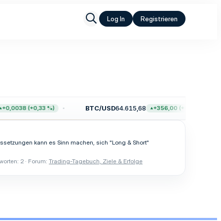
Log In
Registrieren
BTC/USD
64.615,68
+0,0038 (+0,33 %)
+356,00 (+0,55 %)
aussetzungen kann es Sinn machen, sich "Long & Short"
worten: 2
Forum:
Trading-Tagebuch, Ziele & Erfolge