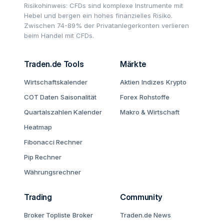
Risikohinweis: CFDs sind komplexe Instrumente mit
Hebel und bergen ein hohes finanzielles Risiko.
Zwischen 74-89% der Privatanlegerkonten verlieren
beim Handel mit CFDs.
Traden.de Tools
Märkte
Wirtschaftskalender
Aktien
Indizes
Krypto
COT Daten
Saisonalität
Forex
Rohstoffe
Quartalszahlen Kalender
Makro & Wirtschaft
Heatmap
Fibonacci Rechner
Pip Rechner
Währungsrechner
Trading
Community
Broker Topliste
Broker
Traden.de News