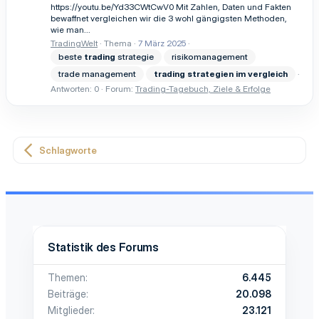
https://youtu.be/Yd33CWtCwV0 Mit Zahlen, Daten und Fakten
bewaffnet vergleichen wir die 3 wohl gängigsten Methoden,
wie man...
TradingWelt
Thema
7 März 2025
beste
trading
strategie
risikomanagement
trade management
trading
strategien
im
vergleich
Antworten: 0
Forum:
Trading-Tagebuch, Ziele & Erfolge
Schlagworte
Statistik des Forums
Themen
6.445
Beiträge
20.098
Mitglieder
23.121