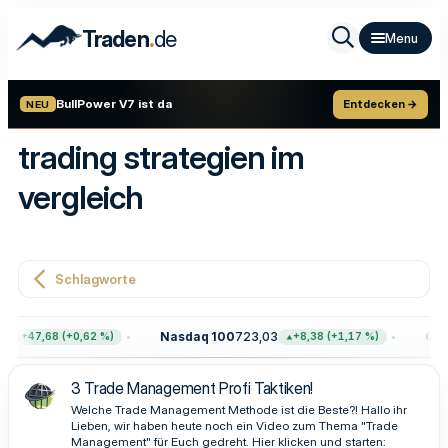
.
Traden
de
BullPower V7 ist da
Entdecken →
NEU
trading strategien im
vergleich
Schlagworte
Nasdaq 100
723,03
Gold
+47,68 (+0,62 %)
+8,38 (+1,17 %)
3 Trade Management Profi Taktiken!
Welche Trade Management Methode ist die Beste?! Hallo ihr
Lieben, wir haben heute noch ein Video zum Thema "Trade
Management" für Euch gedreht. Hier klicken und starten: