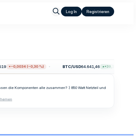
Log In
Registrieren
19
BTC/USD
64.641,46
−0,0034 (−0,30 %)
+39,14 (+0,06 %)
ssen die Komponenten alle zusammen? :) 850 Watt Netzteil und
 Themen