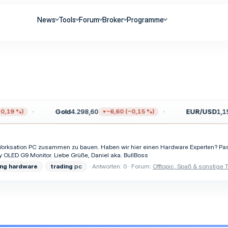
News
Tools
Forum
Broker
Programme
Gold
4.298,60
EUR/USD
1,15
,19 %)
−6,60 (−0,15 %)
Worksation PC zusammen zu bauen. Haben wir hier einen Hardware Experten? Pa
LED G9 Monitor. Liebe Grüße, Daniel aka. BullBoss
ing
hardware
trading
pc
Antworten: 0
Forum:
Offtopic, Spaß & sonstige