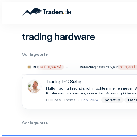
.
Traden
de
trading hardware
Schlagworte
500
7.705,21
Nasdaq 100
715,92
−18,34 (−0,24 %)
−1,38 (−0
LIVE
Trading PC Setup
Hallo Trading Freunde, ich möchte mir einen neuen 
Kühler sind vorhanden, sowie den Samsung Odyssey O
BullBoss
Thema
8 Feb. 2024
pc setup
trad
Schlagworte