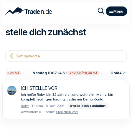
.
Traden
de
stelle dich zunächst
Schlagworte
Nasdaq 100
714,61
Gold
4.293,4
0 (−0,24 %)
−2,69 (−0,38 %)
ICH STELLLE VOR
Ich heiße Roby, bin 32 Jahre alt und wohne im Mainz. bin
komplett neulingen trading. tradin nur Demo Konto
Roby
Thema
6 Dez. 2016
stelle
dich
zunächst
Antworten: 0
Forum:
Stell dich vor!