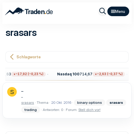
.
Traden
de
srasars
Schlagworte
05,63
Nasdaq 100
714,67
−17,92 (−0,23 %)
−2,63 (−0,37 %)
_
S
_
srasars
Thema
20 Okt. 2016
binary options
srasars
trading
Antworten: 0
Forum:
Stell dich vor!