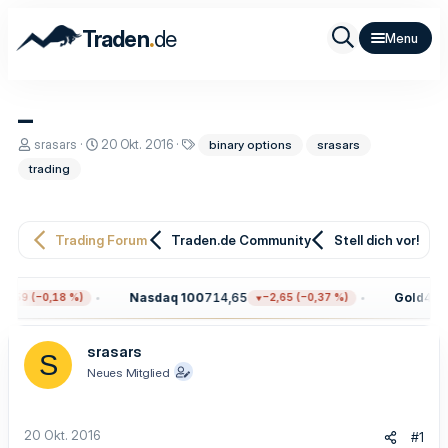
.
Traden
de
_
E
E
S
srasars
20 Okt. 2016
binary options
srasars
r
r
c
trading
s
s
h
t
t
l
e
e
a
l
l
g
l
l
w
Trading Forum
Traden.de Community
Stell dich vor!
e
t
o
r
a
r
m
t
Nasdaq 100
714,65
Gold
4.32
3,59 (−0,18 %)
−2,65 (−0,37 %)
e
srasars
S
Neues Mitglied
20 Okt. 2016
#1