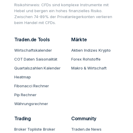
Risikohinweis: CFDs sind komplexe Instrumente mit
Hebel und bergen ein hohes finanzielles Risiko.
Zwischen 74-89% der Privatanlegerkonten verlieren
beim Handel mit CFDs.
Traden.de Tools
Märkte
Wirtschaftskalender
Aktien
Indizes
Krypto
COT Daten
Saisonalität
Forex
Rohstoffe
Quartalszahlen Kalender
Makro & Wirtschaft
Heatmap
Fibonacci Rechner
Pip Rechner
Währungsrechner
Trading
Community
Broker Topliste
Broker
Traden.de News