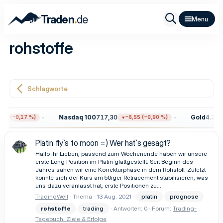
.
Traden
de
rohstoffe
Schlagworte
Nasdaq 100
717,30
Gold
4.314,
97 (−0,17 %)
−6,55 (−0,90 %)
Platin fly`s to moon =) Wer hat`s gesagt?
Hallo ihr Lieben, passend zum Wochenende haben wir unsere
erste Long Position im Platin glattgestellt. Seit Beginn des
Jahres sahen wir eine Korrekturphase in dem Rohstoff. Zuletzt
konnte sich der Kurs am 50iger Retracement stabilisieren, was
uns dazu veranlasst hat, erste Positionen zu...
TradingWelt
Thema
13 Aug. 2021
platin
prognose
rohstoffe
trading
Antworten: 0
Forum:
Trading-
Tagebuch, Ziele & Erfolge