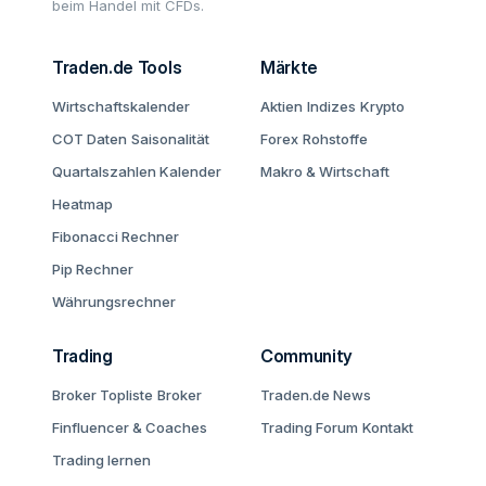
beim Handel mit CFDs.
Traden.de Tools
Märkte
Wirtschaftskalender
Aktien
Indizes
Krypto
COT Daten
Saisonalität
Forex
Rohstoffe
Quartalszahlen Kalender
Makro & Wirtschaft
Heatmap
Fibonacci Rechner
Pip Rechner
Währungsrechner
Trading
Community
Broker Topliste
Broker
Traden.de News
Finfluencer & Coaches
Trading Forum
Kontakt
Trading lernen