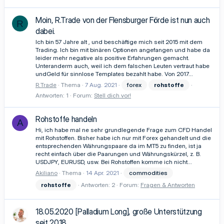
Moin, R.Trade von der Flensburger Förde ist nun auch
R
dabei.
Ich bin 57 Jahre alt , und beschäftige mich seit 2015 mit dem
Trading. Ich bin mit binären Optionen angefangen und habe da
leider mehr negative als positive Erfahrungen gemacht.
Unteranderm auch, weil ich dem falschen Leuten vertraut habe
undGeld für sinnlose Templates bezahlt habe. Von 2017...
R.Trade
Thema
7 Aug. 2021
forex
rohstoffe
Antworten: 1
Forum:
Stell dich vor!
Rohstoffe handeln
A
Hi, ich habe mal ne sehr grundlegende Frage zum CFD Handel
mit Rohstoffen. Bisher habe ich nur mit Forex gehandelt und die
entsprechenden Währungspaare da im MT5 zu finden, ist ja
recht einfach über die Paarungen und Währungskürzel, z. B.
USDJPY, EURUSD, usw. Bei Rohstoffen komme ich nicht...
Akiliano
Thema
14 Apr. 2021
commodities
rohstoffe
Antworten: 2
Forum:
Fragen & Antworten
18.05.2020 [Palladium Long], große Unterstützung
seit 2018