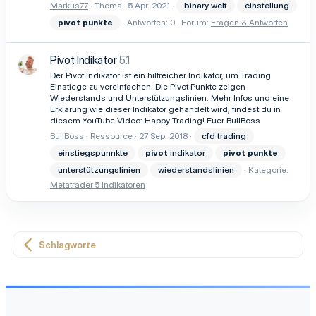
Markus77
Thema
5 Apr. 2021
binary welt
einstellung
pivot
punkte
Antworten: 0
Forum:
Fragen & Antworten
Pivot Indikator
5.1
Der Pivot Indikator ist ein hilfreicher Indikator, um Trading
Einstiege zu vereinfachen. Die Pivot Punkte zeigen
Wiederstands und Unterstützungslinien. Mehr Infos und eine
Erklärung wie dieser Indikator gehandelt wird, findest du in
diesem YouTube Video: Happy Trading! Euer BullBoss
BullBoss
Ressource
27 Sep. 2018
cfd trading
einstiegspunnkte
pivot
indikator
pivot
punkte
unterstützungslinien
wiederstandslinien
Kategorie:
Metatrader 5 Indikatoren
Schlagworte