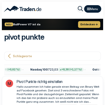
.
Traden
de
BullPower V7 ist da
Entdecken →
NEU
pivot punkte
Schlagworte
Nasdaq 100
723,03
Gold
4.39
7,68 (+0,62 %)
+8,38 (+1,17 %)
Pivot Punkte richtig einstellen
M
Hallo zusammen Ich habe gerade einen Beitrag von Binary Welt
auf Facebook gesehen. Dort sind 3 verschiedene Fotos mit
Pivot Punkte und der dazugehörigen Zeiteinheit gepostet. Wenn
ich das bei mir probiere auch so einzustellen sind meine Pivot
Punkte ganz eng zusammen. Ich weiß nicht wie ich das...