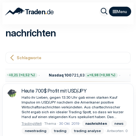
.
Traden
de
nachrichten
Schlagworte
Nasdaq 100
721,63
Gold
+40,21 (+0,52 %)
+6,98 (+0,98 %)
Heute 700$ Profit mit USD/JPY
Hallo ihr Lieben, gegen 13.30 Uhr gab einen starken Kauf
Impulse im USD/JPY nachdem die Amerikaner positive
Wirtschaftsnachrichten verkündeten. Aus charttechnischer
Sicht ergab sich ein idealer Trading Spott, so dass wir kurzer
Hand auf einen steigenden Kurs spekuliert haben. Das...
TradingWelt
Thema
30 Okt. 2019
nachrichten
news
newstrading
trading
trading analyse
Antworten: 0