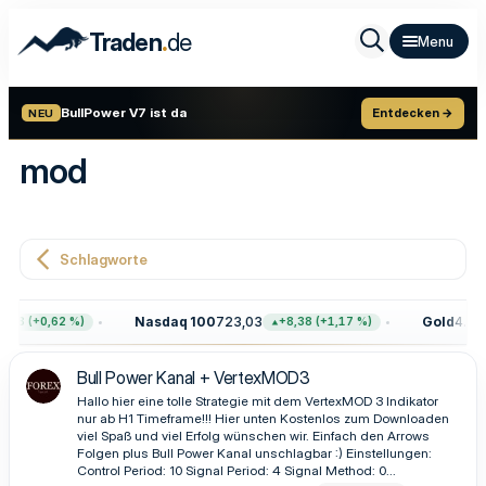
.
Traden
de
BullPower V7 ist da
Entdecken →
NEU
mod
Schlagworte
Nasdaq 100
723,03
Gold
4.399
,68 (+0,62 %)
+8,38 (+1,17 %)
Bull Power Kanal + VertexMOD3
Hallo hier eine tolle Strategie mit dem VertexMOD 3 Indikator
nur ab H1 Timeframe!!! Hier unten Kostenlos zum Downloaden
viel Spaß und viel Erfolg wünschen wir. Einfach den Arrows
Folgen plus Bull Power Kanal unschlagbar :) Einstellungen:
Control Period: 10 Signal Period: 4 Signal Method: 0...