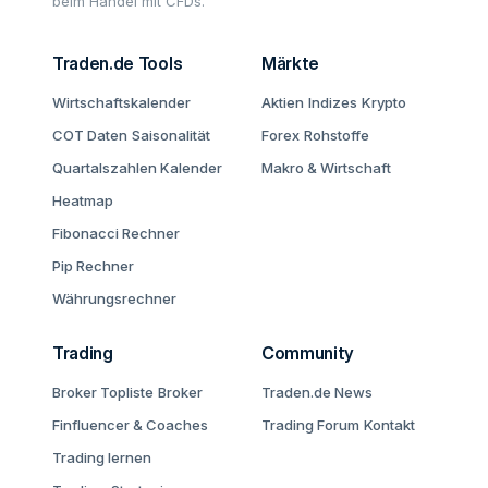
beim Handel mit CFDs.
Traden.de Tools
Märkte
Wirtschaftskalender
Aktien
Indizes
Krypto
COT Daten
Saisonalität
Forex
Rohstoffe
Quartalszahlen Kalender
Makro & Wirtschaft
Heatmap
Fibonacci Rechner
Pip Rechner
Währungsrechner
Trading
Community
Broker Topliste
Broker
Traden.de News
Finfluencer & Coaches
Trading Forum
Kontakt
Trading lernen