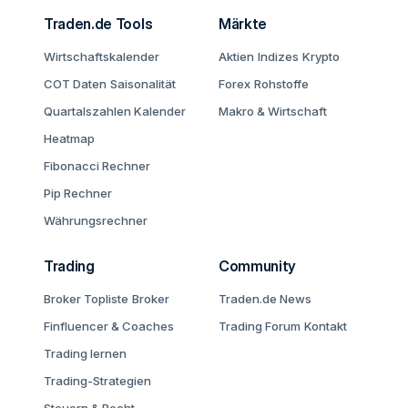
Traden.de Tools
Märkte
Wirtschaftskalender
Aktien
Indizes
Krypto
COT Daten
Saisonalität
Forex
Rohstoffe
Quartalszahlen Kalender
Makro & Wirtschaft
Heatmap
Fibonacci Rechner
Pip Rechner
Währungsrechner
Trading
Community
Broker Topliste
Broker
Traden.de News
Finfluencer & Coaches
Trading Forum
Kontakt
Trading lernen
Trading-Strategien