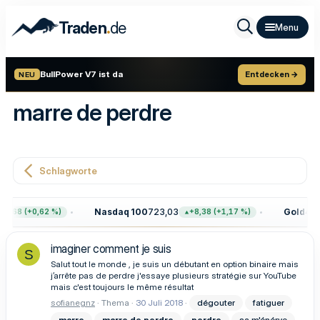
.
Traden
de
BullPower V7 ist da
Entdecken →
NEU
marre de perdre
Schlagworte
Nasdaq 100
723,03
Gold
4.39
7,68 (+0,62 %)
+8,38 (+1,17 %)
imaginer comment je suis
S
Salut tout le monde , je suis un débutant en option binaire mais
j’arrête pas de perdre j'essaye plusieurs stratégie sur YouTube
mais c'est toujours le même résultat
sofianegnz
Thema
30 Juli 2018
dégouter
fatiguer
marre
marre
de
perdre
perdre
sa m'énérve