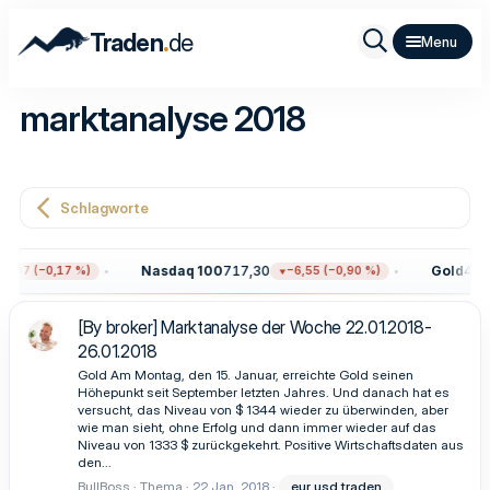
.
Traden
de
marktanalyse 2018
Schlagworte
Nasdaq 100
717,30
Gold
4.31
2,97 (−0,17 %)
−6,55 (−0,90 %)
[By broker] Marktanalyse der Woche 22.01.2018-
26.01.2018
Gold Am Montag, den 15. Januar, erreichte Gold seinen
Höhepunkt seit September letzten Jahres. Und danach hat es
versucht, das Niveau von $ 1344 wieder zu überwinden, aber
wie man sieht, ohne Erfolg und dann immer wieder auf das
Niveau von 1333 $ zurückgekehrt. Positive Wirtschaftsdaten aus
den...
BullBoss
Thema
22 Jan. 2018
eur usd traden