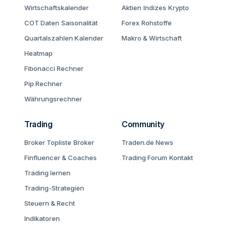
Wirtschaftskalender
Aktien
Indizes
Krypto
COT Daten
Saisonalität
Forex
Rohstoffe
Quartalszahlen Kalender
Makro & Wirtschaft
Heatmap
Fibonacci Rechner
Pip Rechner
Währungsrechner
Trading
Community
Broker Topliste
Broker
Traden.de News
Finfluencer & Coaches
Trading Forum
Kontakt
Trading lernen
Trading-Strategien
Steuern & Recht
Indikatoren