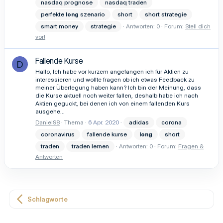
nasdaq prognose
nasdaq traden
perfekte
long
szenario
short
short strategie
smart money
strategie
Antworten: 0
Forum:
Stell dich
vor!
Fallende Kurse
D
Hallo, Ich habe vor kurzem angefangen ich für Aktien zu
interessieren und wollte fragen ob ich etwas Feedback zu
meiner Überlegung haben kann? Ich bin der Meinung, dass
die Kurse aktuell noch weiter fallen, deshalb habe ich nach
Aktien geguckt, bei denen ich von einem fallenden Kurs
ausgehe...
Daniel98
Thema
6 Apr. 2020
adidas
corona
coronavirus
fallende kurse
long
short
traden
traden lernen
Antworten: 0
Forum:
Fragen &
Antworten
Schlagworte