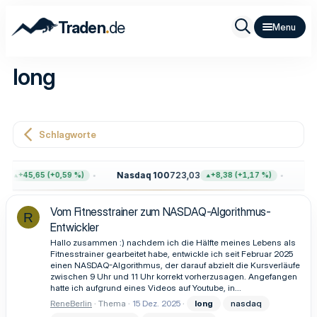
.
Traden
de
long
Schlagworte
1
Nasdaq 100
723,03
Gol
+45,65 (+0,59 %)
+8,38 (+1,17 %)
Vom Fitnesstrainer zum NASDAQ-Algorithmus-
R
Entwickler
Hallo zusammen :) nachdem ich die Hälfte meines Lebens als
Fitnesstrainer gearbeitet habe, entwickle ich seit Februar 2025
einen NASDAQ-Algorithmus, der darauf abzielt die Kursverläufe
zwischen 9 Uhr und 11 Uhr korrekt vorherzusagen. Angefangen
hatte ich aufgrund eines Videos auf Youtube, in...
ReneBerlin
Thema
15 Dez. 2025
long
nasdaq