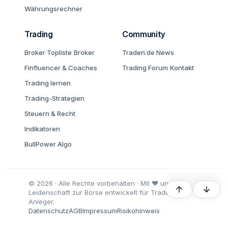
Währungsrechner
Trading
Community
Broker Topliste
Broker
Traden.de News
Finfluencer & Coaches
Trading Forum
Kontakt
Trading lernen
Trading-Strategien
Steuern & Recht
Indikatoren
BullPower Algo
© 2026 · Alle Rechte vorbehalten · Mit ♥ und
Oben
Unten
Leidenschaft zur Börse entwickelt für Trader und
Anleger.
Datenschutz
AGB
Impressum
Risikohinweis